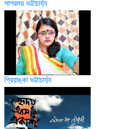
সাগরময় ভট্টাচার্য্য
প্রিয়াঙ্কা ভট্টাচার্য্য