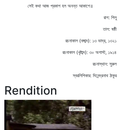
সেই কথা আজ প্রকাশ হল অনন্ত আকাশে॥
রাগ: পিলু
তাল: ষষ্ঠী
রচনাকাল (বঙ্গাব্দ): ১৩ ভাদ্র, ১৩২১
রচনাকাল (খৃষ্টাব্দ): ৩০ অগাস্ট, ১৯১৪
রচনাস্থান: সুরুল
স্বরলিপিকার: দিনেন্দ্রনাথ ঠাকুর
Rendition