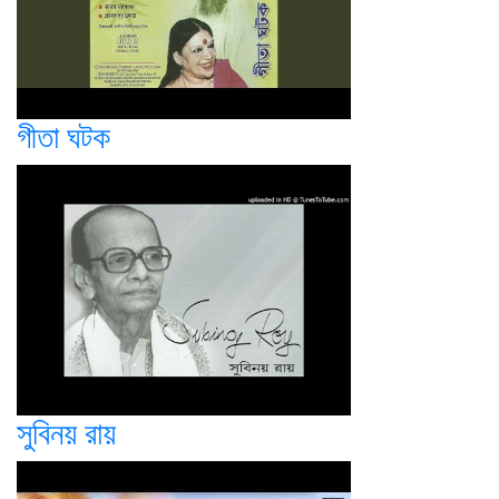
গীতা ঘটক
সুবিনয় রায়