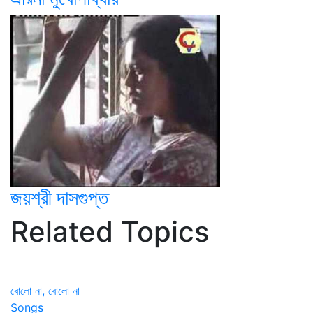
জয়শ্রী দাসগুপ্ত
Related Topics
বোলো না, বোলো না
Songs