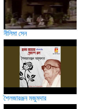
নীলিমা সেন
শৈলজারঞ্জন মজুমদার