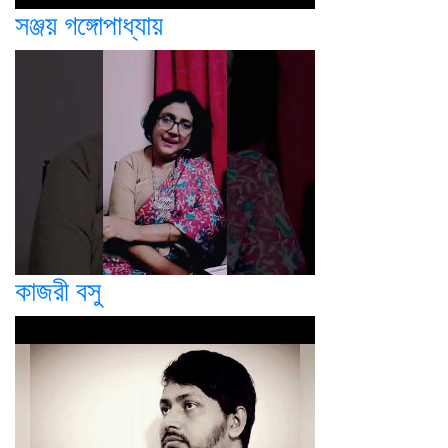
সঞ্জয় গঙ্গোপাধ্যায়
কাজরী বসু