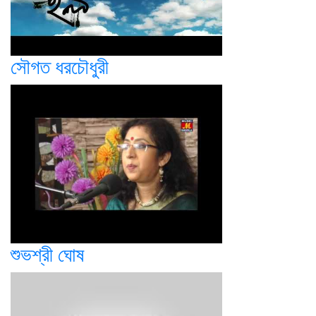
সৌগত ধরচৌধুরী
শুভশ্রী ঘোষ