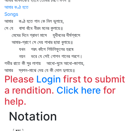
আমার জীবনতরণী হইবে তোমার চরণে মগন ॥
আমার কণ্ঠ হতে
Songs
আমার কণ্ঠ হতে গান কে নিল ভুলায়ে,
সে যে বাসা বাঁধে নীরব মনের কুলায়ে॥
মেঘের দিনে শ্রাবণ মাসে যূথীবনের দীর্ঘশ্বাসে
আমার-প্রাণে সে দেয় পাখার ছায়া বুলায়ে॥
যখন শরৎ কাঁপে শিউলিফুলের হরষে
নয়ন ভরে যে সেই গোপন গানের পরশে।
গভীর রাতে কী সুর লাগায় আধো-ঘুমে আধো-জাগায়,
আমার স্বপন-মাঝে দেয় যে কী দোল দুলায়ে॥
Please
Login
first to submit
a rendition.
Click here
for
help.
Notation