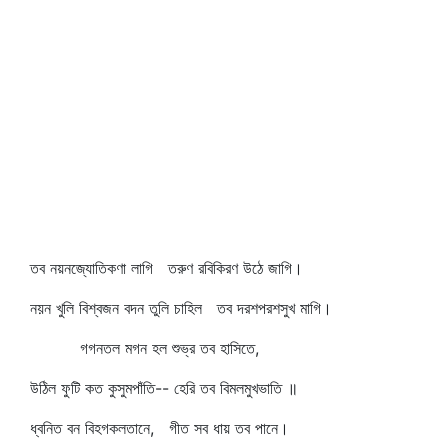
তব নয়নজ্যোতিকণা লাগি তরুণ রবিকিরণ উঠে জাগি।
নয়ন খুলি বিশ্বজন বদন তুলি চাহিল তব দরশপরশসুখ মাগি।
গগনতল মগন হল শুভ্র তব হাসিতে,
উঠিল ফুটি কত কুসুমপাঁতি-- হেরি তব বিমলমুখভাতি ॥
ধ্বনিত বন বিহগকলতানে, গীত সব ধায় তব পানে।