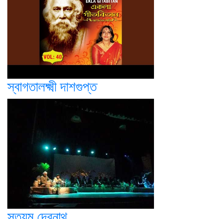
স্বাগতালক্ষ্মী দাশগুপ্ত
সত্যম দেবনাথ