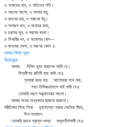
ও অনাথের নাথ, ও পতিতের পতি।
ও নয়নের আলো, ও রসনার মধু,
ও রতনের হার, ও পরানের বঁধু।
ও অপরূপ রূপ, ও মনোহর কথা,
ও চরমের সুখ, ও মরমের ব্যথা।
ও ভিখারির ধন, ও অবোলার বোল--
ও জনমের দোলা, ও মরণের কোল ॥
আমার নিখিল ভুবন
Songs
আমার নিখিল ভুবন হারালেম আমি যে।
বিশ্ববীণায় রাগিনী যায় থামি যে॥
গৃহহারা হৃদয় হায় আলোহারা পথে ধায়,
গহন তিমিরগুহাতলে যাই নামি যে॥
তোমারি নয়নে সন্ধ্যাতারার আলো।
আমার পথের অন্ধকারে জ্বালো জ্বালো।
মরীচিকার পিছে পিছে তৃষ্ণাতপ্ত প্রহর কেটেছে মিছে,
দিন-অবসানে
তোমারি হৃদয়ে শ্রান্ত-পান্থ অমৃততীর্থগামী যে॥