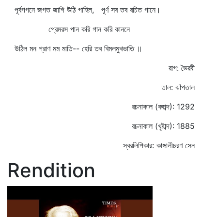
পূর্বগগনে জগত জাগি উঠি গাহিল, পূর্ণ সব তব রচিত গানে।
প্রেমরস পান করি গান করি কাননে
উঠিল মন প্রাণ মম মাতি-- হেরি তব বিমলমুখভাতি ॥
রাগ: ভৈরবী
তাল: ঝাঁপতাল
রচনাকাল (বঙ্গাব্দ): 1292
রচনাকাল (খৃষ্টাব্দ): 1885
স্বরলিপিকার: কাঙ্গালীচরণ সেন
Rendition