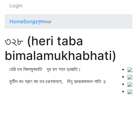
Login
Home
Songs
পূজা
৩২৮
৩২৮ (heri taba
bimalamukhabhati)
হেরি তব বিমলমুখভাতি দূর হল গহন দুখরাতি।
ফুটিল মন প্রাণ মম তব চরণলালসে, দিনু হৃদয়কমলদল পাতি ॥