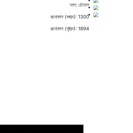
তাল: চৌতাল
রচনাকাল (বঙ্গাব্দ): 1300
রচনাকাল (খৃষ্টাব্দ): 1894