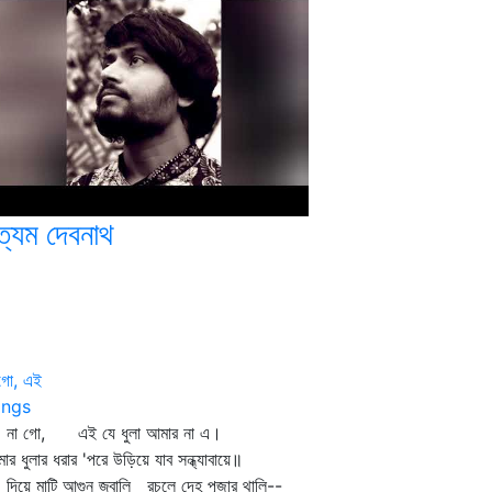
ত্যম দেবনাথ
গো, এই
ngs
 গো, এই যে ধুলা আমার না এ।
ার ধুলার ধরার 'পরে উড়িয়ে যাব সন্ধ্যাবায়ে॥
য়ে মাটি আগুন জ্বালি রচলে দেহ পূজার থালি--