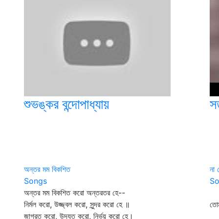
শুভঙ্কর বন্দোপাধ্যায়
স
অন্তর মম বিকশিত
না 
Songs
So
অন্তর মম বিকশিত করো অন্তরতর হে--
না
নির্মল করো, উজ্জ্বল করো, সুন্দর করো হে ॥
তোম
জাগ্রত করো, উদ্যত করো, নির্ভয় করো হে।
দি