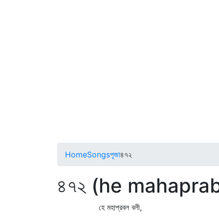
Home
Songs
পূজা
৪৭২
৪৭২ (he mahapraba
হে মহাপ্রবল বলী,