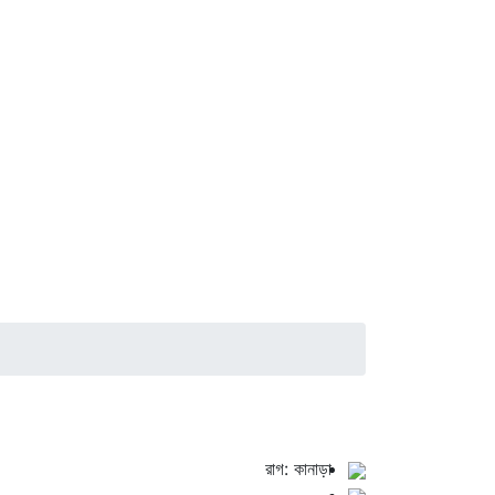
রাগ: কানাড়া