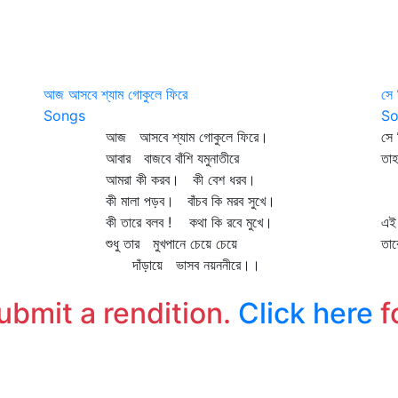
আজ আসবে শ্যাম গোকুলে ফিরে
সে 
Songs
So
আজ আসবে শ্যাম গোকুলে ফিরে।
সে 
আবার বাজবে বাঁশি যমুনাতীরে
তাহ
আমরা কী করব। কী বেশ ধরব।
হি
কী মালা পড়ব। বাঁচব কি মরব সুখে।
'ও
কী তারে বলব ! কথা কি রবে মুখে।
এই
শুধু তার মুখপানে চেয়ে চেয়ে
তার
দাঁড়ায়ে ভাসব নয়ননীরে।।
এই
বি
submit a rendition.
Click here
f