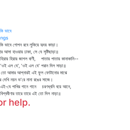
কি ভাবে
ngs
কি ভাবে গোপন রবে লুকিয়ে হৃদয় কাড়া।
ার আসা হাওয়ায় ঢাকা, সে যে সৃষ্টিছাড়া॥
য়ায় হিয়ায় জাগল বাণী, পাতায় পাতায় কানাকানি--
ই এল যে', 'ওই এল যে' পরান দিল সাড়া॥
 তো আমার আপ্‌নারই এই ফুল ফোটানোর মাঝে
ে দেখি নয়ন ভ'রে নানা রঙের সাজে।
-যে পাখির গানে গানে চরণধ্বনি বয়ে আনে,
শ্ববীণার তারে তারে এই তো দিল নাড়া॥
or help.