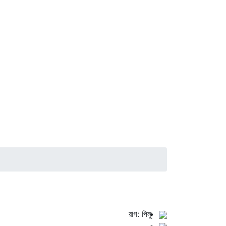
রাগ: পিলু