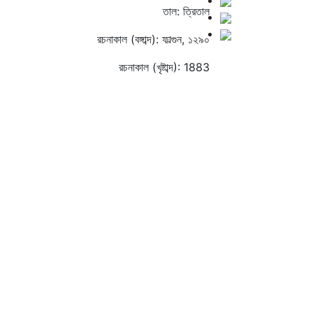
তাল: ত্রিতাল
রচনাকাল (বঙ্গাব্দ): ফাল্গুন, ১২৯০
রচনাকাল (খৃষ্টাব্দ): 1883