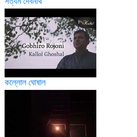
সত্যম দেবনাথ
কল্লোল ঘোষাল