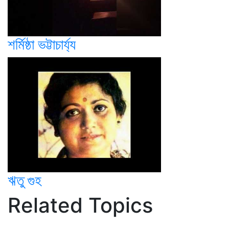
শর্মিষ্ঠা ভট্টাচার্য্য
ঋতু গুহ
Related Topics