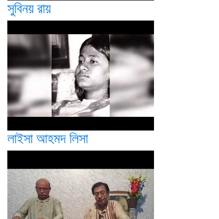
সুবিনয় রায়
লাইসা আহমদ লিসা