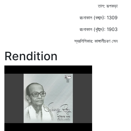
তাল: রূপকড়া
রচনাকাল (বঙ্গাব্দ): 1309
রচনাকাল (খৃষ্টাব্দ): 1903
স্বরলিপিকার: কাঙ্গালীচরণ সেন
Rendition