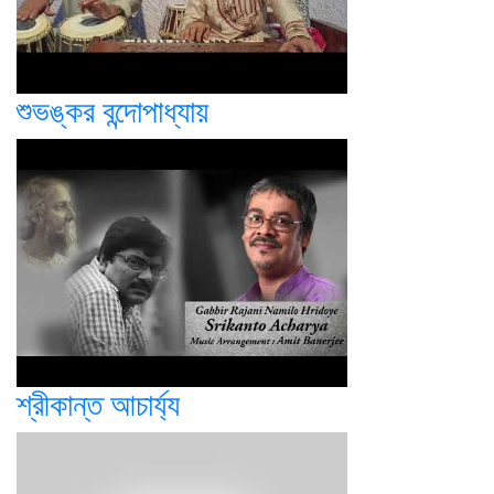
শুভঙ্কর বন্দোপাধ্যায়
শ্রীকান্ত আচার্য্য