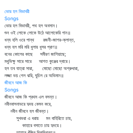
ভোর হল বিভাবরী
Songs
ভোর হল বিভাবরী, পথ হল অবসান।
শুন ওই লোকে লোকে উঠে আলোকেরি গান॥
ধন্য হলি ওরে পান্থ রজনী-জাগর-ক্লান্ত,
ধন্য হল মরি মরি ধুলায় ধূসর প্রাণ॥
বনের কোলের কাছে সমীরণ জাগিয়াছে;
মধুভিক্ষু সারে সারে আগত কুঞ্জের দ্বারে।
হল তব যাত্রা সারা, মোছো মোছো অশ্রুধারা,
লজ্জা ভয় গেল ঝরি, ঘুচিল রে অভিমান॥
জীবনে আজ কি
Songs
জীবনে আজ কি প্রথম এল বসন্ত।
নবীনবাসনাভরে হৃদয় কেমন করে,
নবীন জীবনে হল জীবন্ত।
সুখভরা এ ধরায় মন বাহিরিতে চায়,
কাহারে বসাতে চায় হৃদয়ে।
তাহারে খুঁজিব দিকদিগন্ত॥