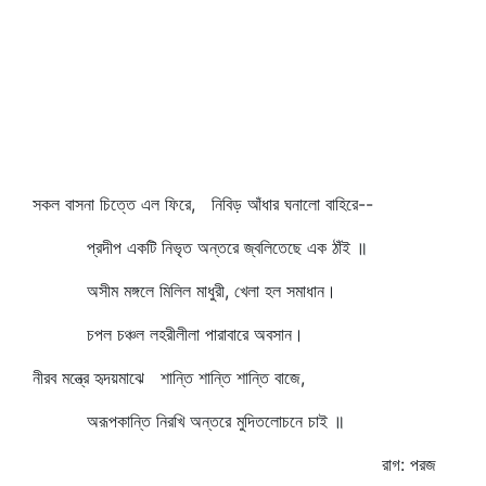
সকল বাসনা চিত্তে এল ফিরে, নিবিড় আঁধার ঘনালো বাহিরে--
প্রদীপ একটি নিভৃত অন্তরে জ্বলিতেছে এক ঠাঁই ॥
অসীম মঙ্গলে মিলিল মাধুরী, খেলা হল সমাধান।
চপল চঞ্চল লহরীলীলা পারাবারে অবসান।
নীরব মন্ত্রে হৃদয়মাঝে শান্তি শান্তি শান্তি বাজে,
অরূপকান্তি নিরখি অন্তরে মুদিতলোচনে চাই ॥
রাগ: পরজ