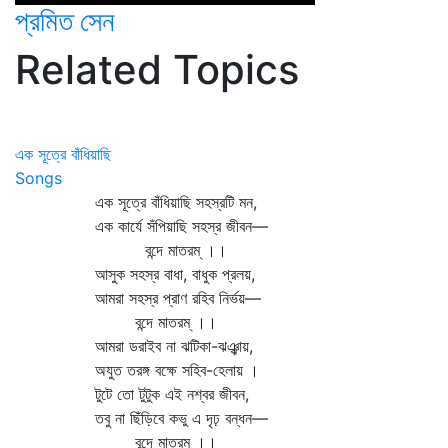
প্রমিত সেন
Related Topics
এক সূত্রে বাঁধিয়াছি
Songs
এক সূত্রে বাঁধিয়াছি সহস্রটি মন,
এক কার্যে সঁপিয়াছি সহস্র জীবন—
বন্দে মাতরম্‌ ।।
আসুক সহস্র বাধা, বাধুক প্রলয়,
আমরা সহস্র প্রাণ রহিব নির্ভয়—
বন্দে মাতরম্‌ ।।
আমরা ডরাইব না ঝটিকা-ঝঞ্ঝায়,
অযুত তরঙ্গ বক্ষে সহিব-হেলায় ।
টুটে তো টুটুক এই নশ্বর জীবন,
তবু না ছিঁড়িবে কভু এ দৃঢ় বন্ধন—
বন্দে মাতরম্‌ ।।