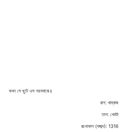
কখন সে ছুটে এল নয়নমাঝে॥
রাগ: খাম্বাজ
তাল: খেমটা
রচনাকাল (বঙ্গাব্দ): 1316