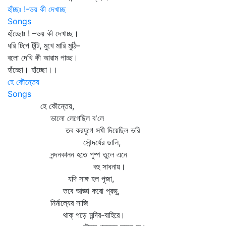
হাঁচ্ছঃ !-ভয় কী দেখাচ্ছ
Songs
হাঁচ্ছোঃ ! –ভয় কী দেখাচ্ছ।
ধরি টিপে টুঁটি, মুখে মারি মুঠি–
বলো দেখি কী আরাম পাচ্ছ।
হাঁচ্ছো। হাঁচ্ছো।।
হে কৌন্তেয়
Songs
হে কৌন্তেয়,
ভালো লেগেছিল ব'লে
তব করযুগে সখী দিয়েছিল ভরি
সৌন্দর্যের ডালি,
নন্দনকানন হতে পুষ্প তুলে এনে
বহু সাধনায়।
যদি সাঙ্গ হল পূজা,
তবে আজ্ঞা করো প্রভু,
নির্মাল্যের সাজি
থাক্‌ পড়ে মন্দির-বাহিরে।