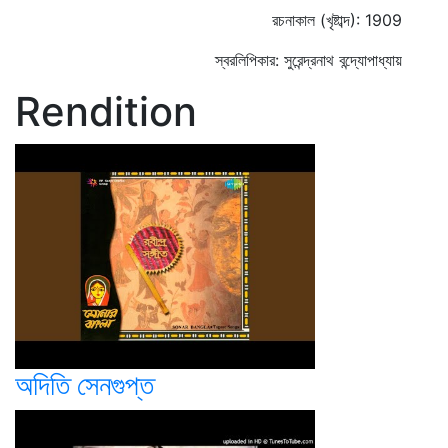
রচনাকাল (খৃষ্টাব্দ): 1909
স্বরলিপিকার: সুরেন্দ্রনাথ বন্দ্যোপাধ্যায়
Rendition
অদিতি সেনগুপ্ত