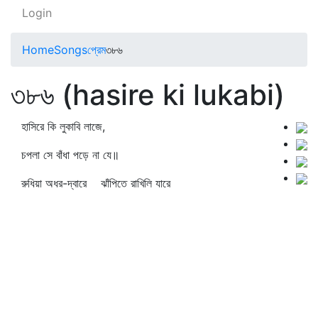
Login
Home
Songs
প্রেম
৩৮৬
৩৮৬ (hasire ki lukabi)
হাসিরে কি লুকাবি লাজে,
চপলা সে বাঁধা পড়ে না যে॥
রুধিয়া অধর-দ্বারে ঝাঁপিতে রাখিলি যারে