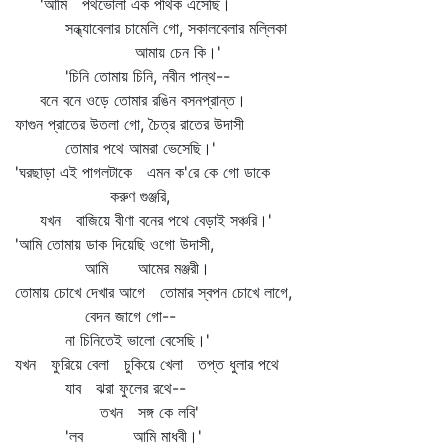
'আমি পথভোলা এক পথিক এসেছি।
সন্ধ্যাবেলার চামেলি গো, সকালবেলার মল্লিকা
আমায় চেন কি।'
'চিনি তোমায় চিনি, নবীন পান্থ--
বনে বনে ওড়ে তোমার রঙিন বসনপ্রান্ত।
ফাগুন প্রাতের উতলা গো, চৈত্র রাতের উদাসী
তোমার পথে আমরা ভেসেছি।'
'ঘরছাড়া এই পাগলটাকে এমন ক'রে কে গো ডাকে
করুণ গুঞ্জরি,
যখন বাজিয়ে বীণা বনের পথে বেড়াই সঞ্চরি।'
'আমি তোমায় ডাক দিয়েছি ওগো উদাসী,
আমি আমের মঞ্জরী।
তোমায় চোখে দেখার আগে তোমার স্বপন চোখে লাগে,
বেদন জাগে গো--
না চিনিতেই ভালো বেসেছি।'
যখন ফুরিয়ে বেলা চুকিয়ে খেলা তপ্ত ধুলার পথে
যাব ঝরা ফুলের রথে--
তখন সঙ্গ কে লবি'
'লব আমি মাধবী।'