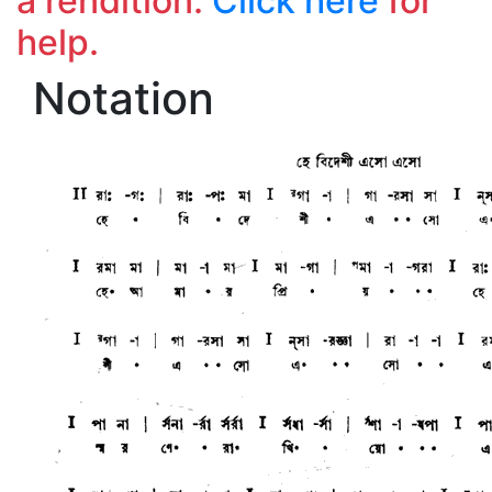
a rendition.
Click here
for
help.
Notation