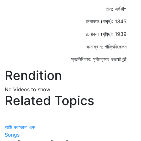
তাল: অর্ধঝাঁপ
রচনাকাল (বঙ্গাব্দ): 1345
রচনাকাল (খৃষ্টাব্দ): 1939
রচনাস্থান: শান্তিনিকেতন
স্বরলিপিকার: সুশীলকুমার ভঞ্জচৌধুরী
Rendition
No Videos to show
Related Topics
আমি পথভোলা এক
Songs