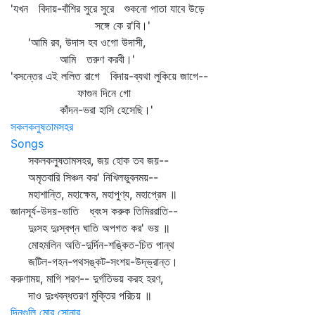
'যখন বিদায়-বাঁশির সুরে সুরে শুকনো পাতা যাবে উড়ে
সঙ্গে কে র'বি।'
'আমি রব, উদাস হব ওগো উদাসী,
আমি তরুণ করবী।'
'বসন্তের এই ললিত রাগে বিদায়-ব্যথা লুকিয়ে জাগে--
ফাগুন দিনে গো
কাঁদন-ভরা হাসি হেসেছি।'
সকলকলুষতামসহর
Songs
সকলকলুষতামসহর, জয় হোক তব জয়--
অমৃতবারি সিঞ্চন কর' নিখিলভুবনময়--
মহাশান্তি, মহাক্ষেম, মহাপুণ্য, মহাপ্রেম ॥
জ্ঞানসূর্য-উদয়-ভাতি ধ্বংস করুক তিমিররাতি--
দুঃসহ দুঃস্বপ্ন ঘাতি অপগত কর' ভয় ॥
মোহমলিন অতি-দুর্দিন-শঙ্কিত-চিত পান্থ
জটিল-গহন-পথসঙ্কট-সংশয়-উদ্‌ভ্রান্ত।
করুণাময়, মাগি শরণ-- দুর্গতিভয় করহ হরণ,
দাও দুঃখবন্ধতরণ মুক্তির পরিচয় ॥
দিনগুলি মোর সোনার