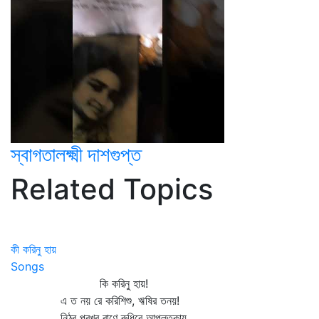
স্বাগতালক্ষ্মী দাশগুপ্ত
Related Topics
কী করিনু হায়
Songs
কি করিনু হায়!
এ ত নয় রে করিশিশু, ঋষির তনয়!
নিঠুর প্রখর বাণে রুধিরে আপ্লুতকায়