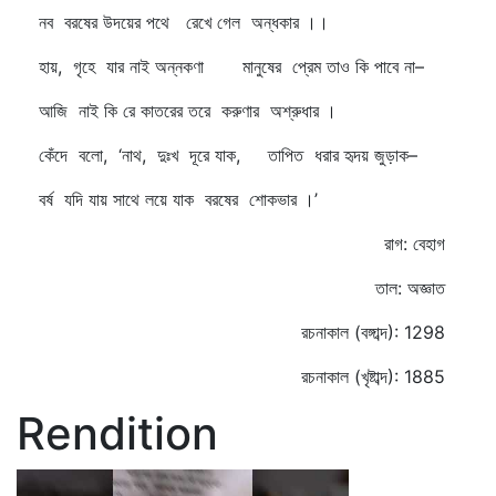
নব বরষের উদয়ের পথে রেখে গেল অন্ধকার ।।
হায়, গৃহে যার নাই অন্নকণা মানুষের প্রেম তাও কি পাবে না–
আজি নাই কি রে কাতরের তরে করুণার অশ্রুধার ।
কেঁদে বলো, ‘নাথ, দুঃখ দূরে যাক, তাপিত ধরার হৃদয় জুড়াক–
বর্ষ যদি যায় সাথে লয়ে যাক বরষের শোকভার ।’
রাগ: বেহাগ
তাল: অজ্ঞাত
রচনাকাল (বঙ্গাব্দ): 1298
রচনাকাল (খৃষ্টাব্দ): 1885
Rendition