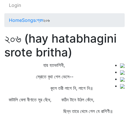
Login
Home
Songs
প্রেম
২০৬
২০৬ (hay hatabhagini
srote britha)
হায় হতভাগিনী,
স্রোতে বৃথা গেল ভেসে--
কূলে তরী লাগে নি, লাগে নি॥
কাটালি বেলা বীণাতে সুর বেঁধে, কঠিন টানে উঠল কেঁদে,
ছিন্ন তারে থেমে গেল যে রাগিণী॥