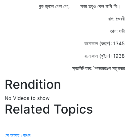
বুক জ্বলে গেল গো, ক্ষমা তবুও কেন মাগি নি॥
রাগ: ভৈরবী
তাল: ষষ্ঠী
রচনাকাল (বঙ্গাব্দ): 1345
রচনাকাল (খৃষ্টাব্দ): 1938
স্বরলিপিকার: শৈলজারঞ্জন মজুমদার
Rendition
No Videos to show
Related Topics
সে আমার গোপন