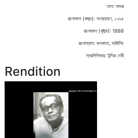
তাল: দাদরা
রচনাকাল (বঙ্গাব্দ): অগ্রহায়ণ, ১২৯৫
রচনাকাল (খৃষ্টাব্দ): 1888
রচনাস্থান: কলকাতা, দার্জিলিং
স্বরলিপিকার: ইন্দিরা দেবী
Rendition