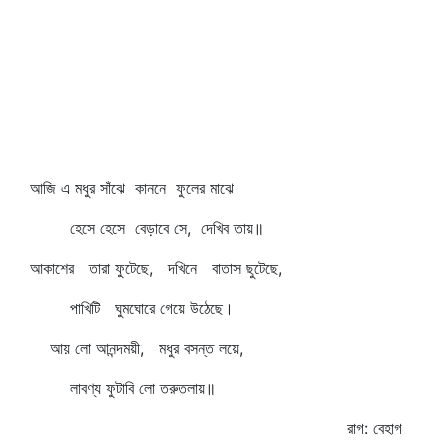
আজি এ মধুর সাঁঝে কাননে ফুলের মাঝে
হেসে হেসে বেড়াবে সে, দেখিব তায়॥
আকাশের তারা ফুটেছে, দখিনে বাতাস ছুটেছে,
পাখিটি ঘুমঘোরে গেয়ে উঠেছে।
আয় লো আনন্দময়ী, মধুর বসন্ত লয়ে,
লাবণ্য ফুটাবি লো তরুতলায়॥
রাগ: বেহাগ