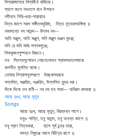
বিশ্বরাজালয়ে বিশ্ববীণা বাজিছে।
স্থলে জলে নভতলে বনে উপবনে
নদীনদে গিরি-গুহা-পারাবারে
নিত্য জাগে সরস সঙ্গীতমধুরিমা, নিত্য নৃত্যরসভঙ্গিমা ॥
নববসন্তে নব আনন্দ-- উৎসব নব--
অতি মঞ্জুল, অতি মঞ্জুল, শুনি মঞ্জুল গুঞ্জন কুঞ্জে;
শুনি রে শুনি মর্মর পল্লবপুঞ্জে;
পিককূজনপুষ্পবনে বিজনে।
তব স্নিগ্ধসুশোভন লোচনলোভন শ্যামসভাতলমাঝে
কলগীত সুললিত বাজে।
তোমার নিশ্বাসসুখপরশে উচ্ছ্বাসহরষে
পল্লবিত, মঞ্জরিত, গুঞ্জরিত, উল্লসিত সুন্দর ধরা।
দিকে দিকে তব বাণী-- নব নব তব গাথা-- অবিরল রসধারা ॥
আছে দুঃখ, আছে মৃত্যু
Songs
আছে দুঃখ, আছে মৃত্যু, বিরহদহন লাগে।
তবুও শান্তি, তবু আনন্দ, তবু অনন্ত জাগে ॥
তবু প্রাণ নিত্যধারা, হাসে সূর্য চন্দ্র তারা,
বসন্ত নিকুঞ্জে আসে বিচিত্র রাগে ॥