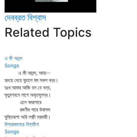
দেবব্রত বিশ্বাস
Related Topics
এ কী আনন্দ
Songs
এ কী আনন্দ, আহা--
হৃদয়ে দেহে ঘুচালে মম সকল বন্ধ।
দুঃখ আমার আজি হল যে ধন্য,
মৃত্যুগহনে লাগে অমৃতসুগন্ধ।
এলে কারাগারে
রজনীর পারে উষাসম
মুক্তিরূপা অয়ি লক্ষ্ণী দয়াময়ী।
বিশ্বরাজালয়ে বিশ্ববীণা
Songs