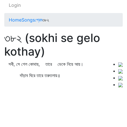
Login
Home
Songs
প্রেম
৩৮২
৩৮২ (sokhi se gelo
kothay)
সখী, সে গেল কোথায়, তারে ডেকে নিয়ে আয়।
দাঁড়াব ঘিরে তারে তরুতলায়॥