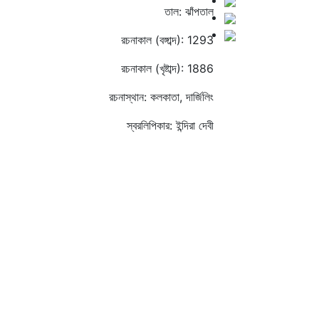
তাল: ঝাঁপতাল
রচনাকাল (বঙ্গাব্দ): 1293
রচনাকাল (খৃষ্টাব্দ): 1886
রচনাস্থান: কলকাতা, দার্জিলিং
স্বরলিপিকার: ইন্দিরা দেবী