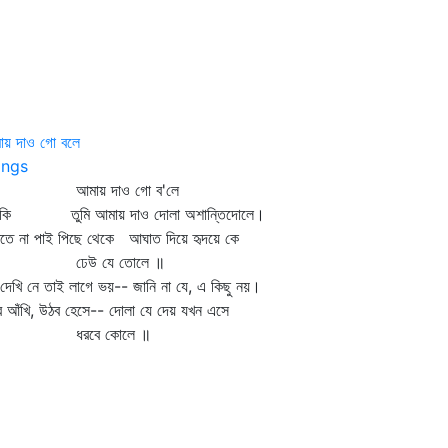
ায় দাও গো বলে
ngs
মায় দাও গো ব'লে
 কি তুমি আমায় দাও দোলা অশান্তিদোলে।
তে না পাই পিছে থেকে আঘাত দিয়ে হৃদয়ে কে
েউ যে তোলে ॥
 দেখি নে তাই লাগে ভয়-- জানি না যে, এ কিছু নয়।
ব আঁখি, উঠব হেসে-- দোলা যে দেয় যখন এসে
রবে কোলে ॥