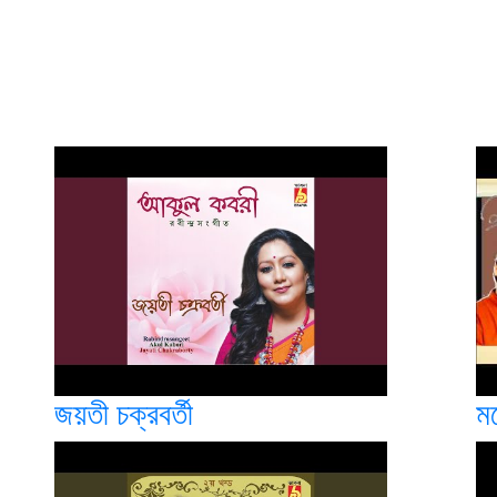
জয়তী চক্রবর্তী
মন