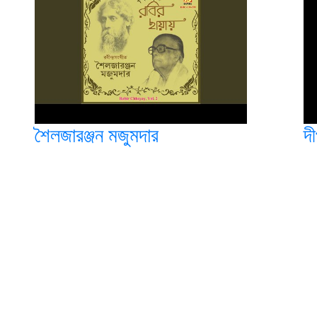
শৈলজারঞ্জন মজুমদার
দী