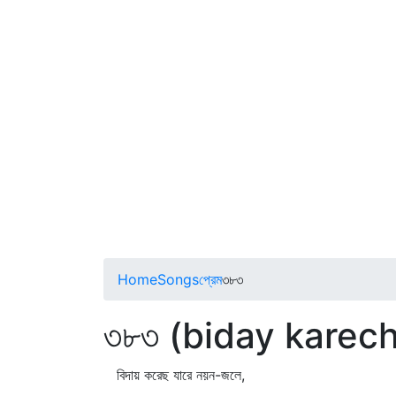
Home
Songs
প্রেম
৩৮৩
৩৮৩ (biday karech
বিদায় করেছ যারে নয়ন-জলে,