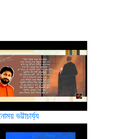
োময় ভট্টাচার্য্য