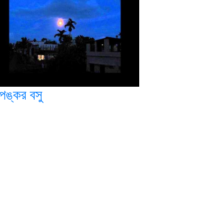
পঙ্কর বসু