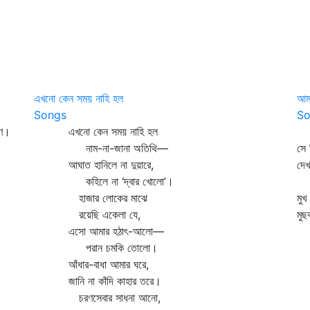
এখনো কেন সময় নাহি হল
আম
Songs
So
ণে।
এখনো কেন সময় নাহি হল
আ
নাম-না-জানা অতিথি—
সে
আঘাত হানিলে না দুয়ারে,
দেখ
কহিলে না ‘দ্বার খোলো’।
ঢ
হাজার লোকের মাঝে
মুখ
রয়েছি একেলা যে,
মুছ
এসো আমার হঠাৎ-আলো—
ধ
পরান চমকি তোলো।
আঁধার-বাধা আমার ঘরে,
জানি না কাঁদি কাহার তরে।
চরণসেবার সাধনা আনো,