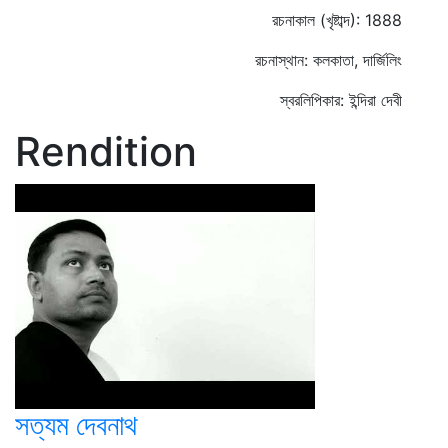
রচনাকাল (খৃষ্টাব্দ): 1888
রচনাস্থান: কলকাতা, দার্জিলিং
স্বরলিপিকার: ইন্দিরা দেবী
Rendition
সত্যম দেবনাথ