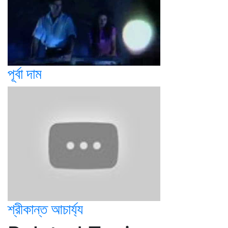
পূর্বা দাম
শ্রীকান্ত আচার্য্য