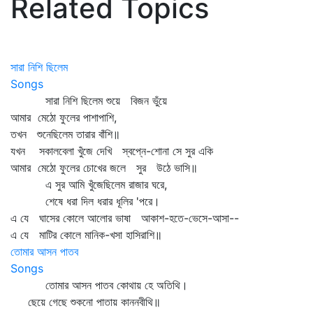
Related Topics
সারা নিশি ছিলেম
Songs
সারা নিশি ছিলেম শুয়ে বিজন ভুঁয়ে
আমার মেঠো ফুলের পাশাপাশি,
তখন শুনেছিলেম তারার বাঁশি॥
যখন সকালবেলা খুঁজে দেখি স্বপ্নে-শোনা সে সুর একি
আমার মেঠো ফুলের চোখের জলে সুর উঠে ভাসি॥
এ সুর আমি খুঁজেছিলেম রাজার ঘরে,
শেষে ধরা দিল ধরার ধূলির 'পরে।
এ যে ঘাসের কোলে আলোর ভাষা আকাশ-হতে-ভেসে-আসা--
এ যে মাটির কোলে মানিক-খসা হাসিরাশি॥
তোমার আসন পাতব
Songs
তোমার আসন পাতব কোথায় হে অতিথি।
ছেয়ে গেছে শুকনো পাতায় কাননবীথি॥