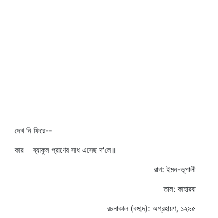
দেখ নি ফিরে--
কার ব্যাকুল প্রাণের সাধ এসেছ দ'লে॥
রাগ: ইমন-ভূপালী
তাল: কাহারবা
রচনাকাল (বঙ্গাব্দ): অগ্রহায়ণ, ১২৯৫