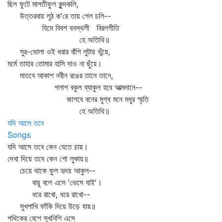
ছিল ফুটে মালতীফুল কুন্দকলি,
উত্তরবায় লুঠ ক'রে তায় গেল চলি--
হিমে বিবশ বনস্থলী বিরলগীতি
হে অতিথি॥
সুর-ভোলা ওই ধরার বাঁশি লুটায় ভুঁয়ে,
মর্মে তাহার তোমার হাসি দাও না ছুঁয়ে।
মাতবে আকাশ নবীন রঙের তানে তানে,
পলাশ বকুল ব্যাকুল হবে আত্মদানে--
জাগবে বনের মুগ্ধ মনে মধুর স্মৃতি
হে অতিথি॥
যদি আসে তবে
Songs
যদি আসে তবে কেন যেতে চায়।
দেখা দিয়ে তবে কেন গো লুকায়॥
চেয়ে থাকে ফুল হৃদয় আকুল--
বায়ু বলে এসে 'ভেসে যাই'।
ধরে রাখো, ধরে রাখো--
সুখপাখি ফাঁকি দিয়ে উড়ে যায়॥
পথিকের বেশে সুখনিশি এসে