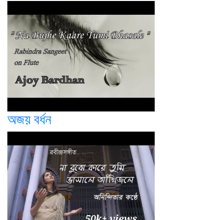
অজয় বর্ধন