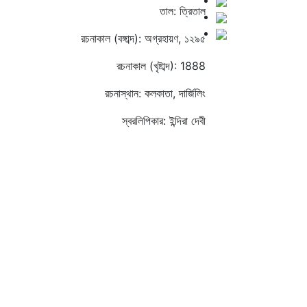
তাল: ত্রিতাল
রচনাকাল (বঙ্গাব্দ): অগ্রহায়ণ, ১২৯৫
রচনাকাল (খৃষ্টাব্দ): 1888
রচনাস্থান: কলকাতা, দার্জিলিং
স্বরলিপিকার: ইন্দিরা দেবী