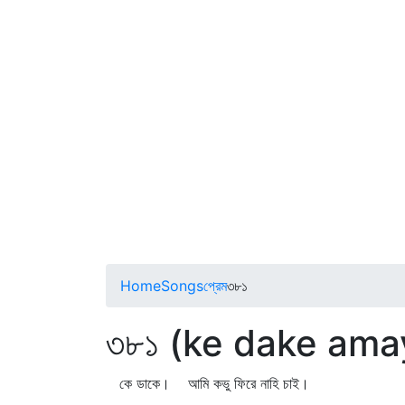
Home
Songs
প্রেম
৩৮১
৩৮১ (ke dake ama
কে ডাকে। আমি কভু ফিরে নাহি চাই।