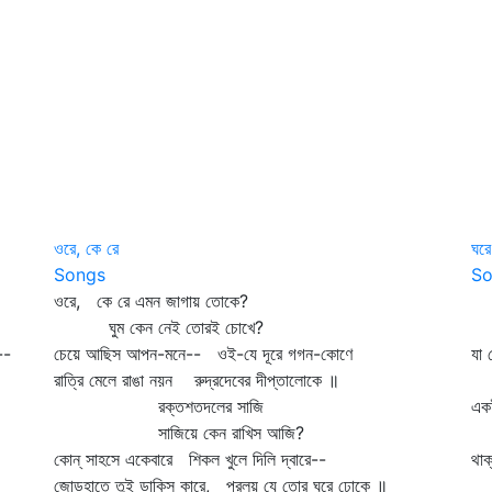
ওরে, কে রে
ঘরে
Songs
So
ওরে, কে রে এমন জাগায় তোকে?
ঘর
ঘুম কেন নেই তোরই চোখে?
বা
--
চেয়ে আছিস আপন-মনে-- ওই-যে দূরে গগন-কোণে
যা
রাত্রি মেলে রাঙা নয়ন রুদ্রদেবের দীপ্তালোকে ॥
শু
রক্তশতদলের সাজি
এক
সাজিয়ে কেন রাখিস আজি?
যে
কোন্‌ সাহসে একেবারে শিকল খুলে দিলি দ্বারে--
থাক
জোড়হাতে তুই ডাকিস কারে, প্রলয় যে তোর ঘরে ঢোকে ॥
তা