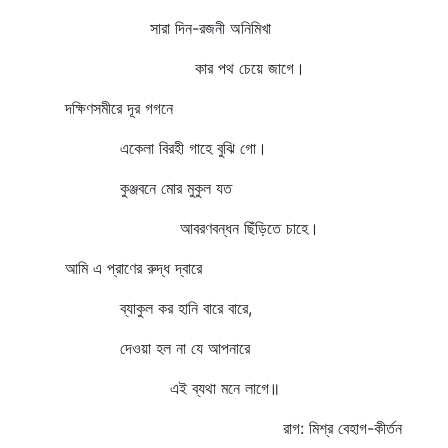
সারা দিন-রজনী অনিমিখা
কার পথ চেয়ে জাগে।
দক্ষিণসমীরে দূর গগনে
একেলা বিরহী গাহে বুঝি গো।
কুঞ্জবনে মোর মুকুল যত
আবরণবন্ধন ছিঁড়িতে চাহে।
আমি এ প্রাণের রুদ্ধ দ্বারে
ব্যাকুল কর হানি বারে বারে,
দেওয়া হল না যে আপনারে
এই ব্যথা মনে লাগে॥
রাগ: মিশ্র বেহাগ-কীর্তন