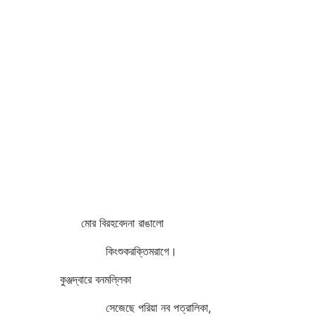
মোর বিরহবেদনা রাঙালো
কিংশুকরক্তিমরাগে।
কুঞ্জদ্বারে বনমল্লিকা
সেজেছে পরিয়া নব পত্রালিকা,