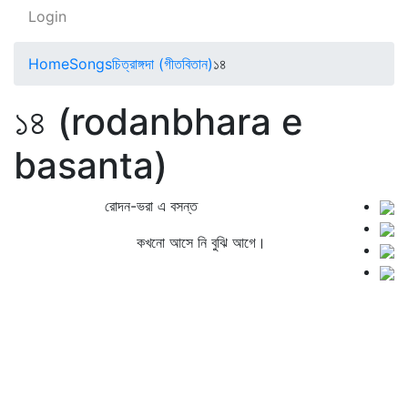
Login
Home
Songs
চিত্রাঙ্গদা (গীতবিতান)
১৪
১৪ (rodanbhara e
basanta)
রোদন-ভরা এ বসন্ত
কখনো আসে নি বুঝি আগে।