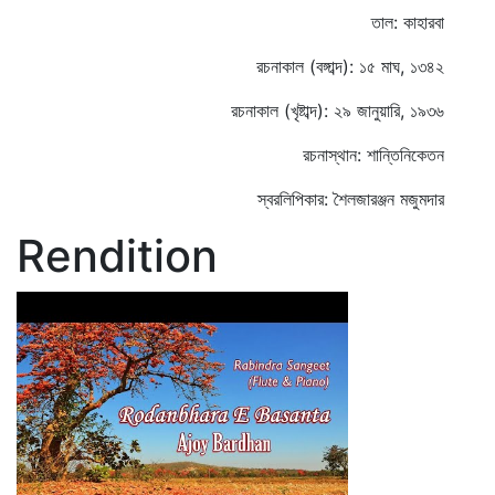
তাল: কাহারবা
রচনাকাল (বঙ্গাব্দ): ১৫ মাঘ, ১৩৪২
রচনাকাল (খৃষ্টাব্দ): ২৯ জানুয়ারি, ১৯৩৬
রচনাস্থান: শান্তিনিকেতন
স্বরলিপিকার: শৈলজারঞ্জন মজুমদার
Rendition