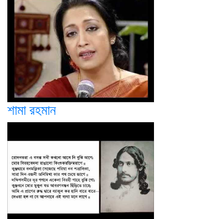
শামা রহমান