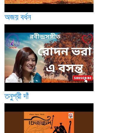
অজয় বর্ধন
তনুশ্রী দাঁ