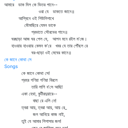
আমারে ডাক দিল কে ভিতর পানে--
ওরা যে ডাকতে জানে॥
আশ্বিনে ওই শিউলিশাখে
মৌমাছিরে যেমন ডাকে
প্রভাতে সৌরভের গানে॥
ঘরছাড়া আজ ঘর পেল যে, আপন মনে রইল ম'জে।
হাওয়ায় হাওয়ায় কেমন ক'রে খবর যে তার পৌঁছল রে
ঘর-ছাড়া ওই মেঘের কানে॥
কে জানে কোথা সে
Songs
কে জানে কোথা সে!
প্রহর গণিয়া গণিয়া বিরলে
তারি লাগি ব'সে আছি!
একা হেথা, কুটীরদুয়ারে--
বাছা রে এলি নে!
ত্বরা আয়, ত্বরা আয়, আয় রে_
জল আনিয়ে কাজ নাই,
তুই যে আমার পিপাসার জল!