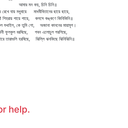
মার মন কয়, চিনি চিনি॥
ধ রেখে যায় মধুবায়ে মাধবীবিতানের ছায়ে ছায়ে,
ী শিহরায় পায়ে পায়ে, কলসে কঙ্কণে কিনিকিনি॥
ুল শুধাইল, কে তুমি গো, অজানা কাননের মায়ামৃগ।
মিনী ফুলকুল বরষিছে, পবন এলোচুল পরশিছে,
ারে তারাগুলি হরষিছে, ঝিল্লি ঝনকিছে ঝিনিঝিনি॥
or help.