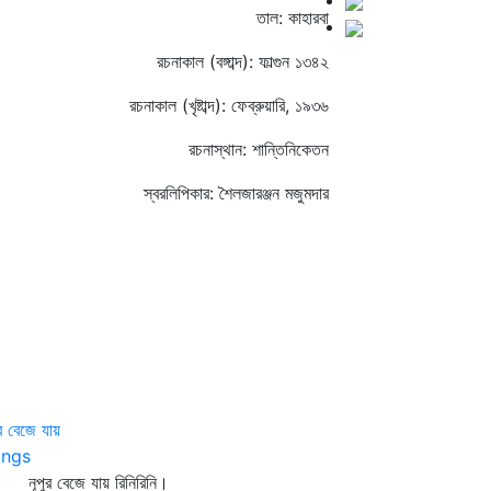
তাল: কাহারবা
রচনাকাল (বঙ্গাব্দ): ফাল্গুন ১৩৪২
রচনাকাল (খৃষ্টাব্দ): ফেব্রুয়ারি, ১৯৩৬
রচনাস্থান: শান্তিনিকেতন
স্বরলিপিকার: শৈলজারঞ্জন মজুমদার
ুর বেজে যায়
ngs
পুর বেজে যায় রিনিরিনি।