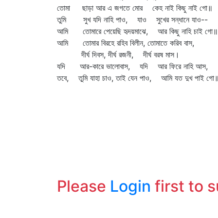
তোমা ছাড়া আর এ জগতে মোর কেহ নাই কিছু নাই গো॥
তুমি সুখ যদি নাহি পাও, যাও সুখের সন্ধানে যাও--
আমি তোমারে পেয়েছি হৃদয়মাঝে, আর কিছু নাহি চাই গো॥
আমি তোমার বিরহে রহিব বিলীন, তোমাতে করিব বাস,
দীর্ঘ দিবস, দীর্ঘ রজনী, দীর্ঘ বরষ মাস।
যদি আর-কারে ভালোবাস, যদি আর ফিরে নাহি আস,
তবে, তুমি যাহা চাও, তাই যেন পাও, আমি যত দুখ পাই গো
Please
Login
first to 