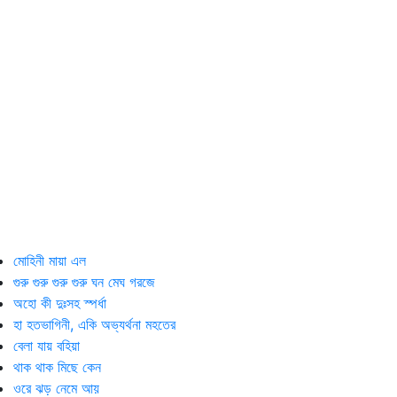
মোহিনী মায়া এল
গুরু গুরু গুরু গুরু ঘন মেঘ গরজে
অহো কী দুঃসহ স্পর্ধা
হা হতভাগিনী, একি অভ্যর্থনা মহতের
বেলা যায় বহিয়া
থাক থাক মিছে কেন
ওরে ঝড় নেমে আয়