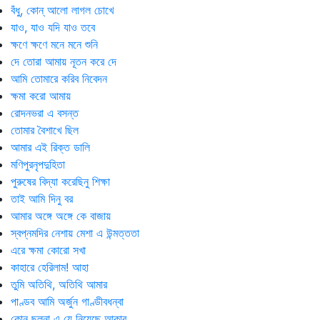
বঁধু, কোন্ আলো লাগল চোখে
যাও, যাও যদি যাও তবে
ক্ষণে ক্ষণে মনে মনে শুনি
দে তোরা আমায় নূতন করে দে
আমি তোমারে করিব নিবেদন
ক্ষমা করো আমায়
রোদনভরা এ বসন্ত
তোমার বৈশাখে ছিল
আমার এই রিক্ত ডালি
মণিপুরনৃপদুহিতা
পুরুষের বিদ্যা করেছিনু শিক্ষা
তাই আমি দিনু বর
আমার অঙ্গে অঙ্গে কে বাজায়
স্বপ্নমদির নেশায় মেশা এ উন্মত্ততা
এরে ক্ষমা কোরো সখা
কাহারে হেরিলাম! আহা
তুমি অতিথি, অতিথি আমার
পাণ্ডব আমি অর্জুন গাণ্ডীবধন্বা
কোন ছলনা এ যে নিয়েছে আকার