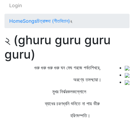
Login
Home
Songs
চিত্রাঙ্গদা (গীতবিতান)
২
২ (ghuru guru guru
guru)
গুরু গুরু গুরু গুরু ঘন মেঘ গরজে পর্বতশিখরে,
অরণ্যে তমশ্ছায়া।
মুখর নির্ঝরকলকল্লোলে
ব্যাধের চরণধ্বনি শুনিতে না পায় ভীরু
হরিণদম্পতি।