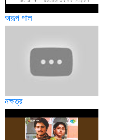
অরূপ পাল
নক্ষত্র