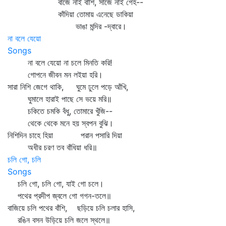
বাজে নাই বাঁশি, সাজে নাই গেহ--
কাঁদিয়া তোমায় এনেছে ডাকিয়া
ভাঙা মন্দির -দ্বারে।
না বলে যেয়ো
Songs
না বলে যেয়ো না চলে মিনতি করি!
গোপনে জীবন মন লইয়া হরি।
সারা নিশি জেগে থাকি, ঘুমে ঢুলে পড়ে আঁখি,
ঘুমালে হারাই পাছে সে ভয়ে মরি॥
চকিতে চমকি বঁধু, তোমারে খুঁজি--
থেকে থেকে মনে হয় স্বপন বুঝি।
নিশিদিন চাহে হিয়া পরান পসারি দিয়া
অধীর চরণ তব বাঁধিয়া ধরি॥
চলি গো, চলি
Songs
চলি গো, চলি গো, যাই গো চলে।
পথের প্রদীপ জ্বলে গো গগন-তলে॥
বাজিয়ে চলি পথের বাঁশি, ছড়িয়ে চলি চলার হাসি,
রঙিন বসন উড়িয়ে চলি জলে স্থলে॥