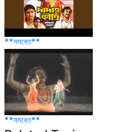
**সমবেত**
**সমবেত**