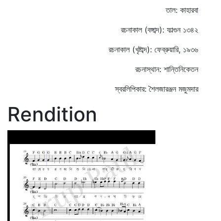
তাল: কাহারবা
রচনাকাল (বঙ্গাব্দ): ফাল্গুন ১৩৪২
রচনাকাল (খৃষ্টাব্দ): ফেব্রুয়ারি, ১৯৩৬
রচনাস্থান: শান্তিনিকেতন
স্বরলিপিকার: শৈলজারঞ্জন মজুমদার
Rendition