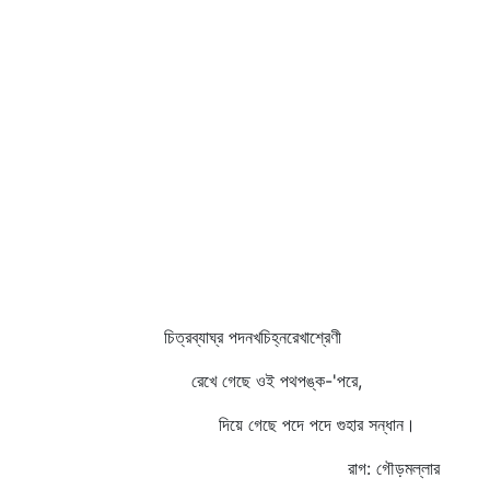
চিত্রব্যাঘ্র পদনখচিহ্নরেখাশ্রেণী
রেখে গেছে ওই পথপঙ্ক-'পরে,
দিয়ে গেছে পদে পদে গুহার সন্ধান।
রাগ: গৌড়মল্লার