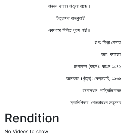
ঝননন ঝননন ঝঞ্ঝনা বাজে।
চিত্রাঙ্গদা রাজকুমারী
একাধারে মিলিত পুরুষ নারী॥
রাগ: মিশ্র কেদারা
তাল: কাহারবা
রচনাকাল (বঙ্গাব্দ): ফাল্গুন ১৩৪২
রচনাকাল (খৃষ্টাব্দ): ফেব্রুয়ারি, ১৯৩৬
রচনাস্থান: শান্তিনিকেতন
স্বরলিপিকার: শৈলজারঞ্জন মজুমদার
Rendition
No Videos to show