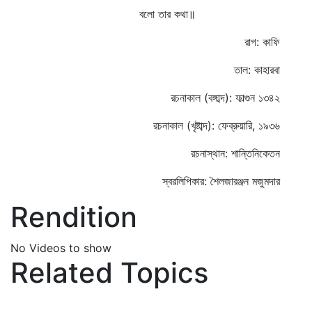
বলো তার কথা॥
রাগ: কাফি
তাল: কাহারবা
রচনাকাল (বঙ্গাব্দ): ফাল্গুন ১৩৪২
রচনাকাল (খৃষ্টাব্দ): ফেব্রুয়ারি, ১৯৩৬
রচনাস্থান: শান্তিনিকেতন
স্বরলিপিকার: শৈলজারঞ্জন মজুমদার
Rendition
No Videos to show
Related Topics