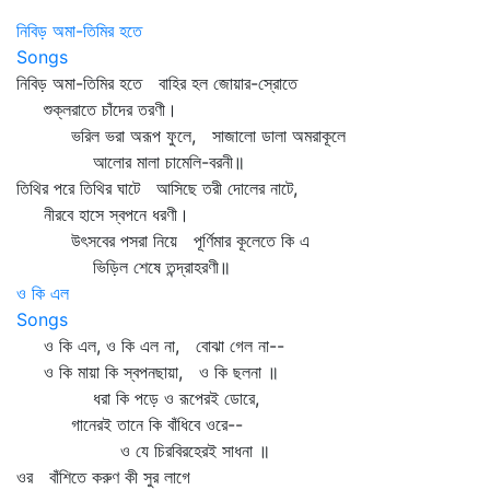
নিবিড় অমা-তিমির হতে
Songs
নিবিড় অমা-তিমির হতে বাহির হল জোয়ার-স্রোতে
শুক্লরাতে চাঁদের তরণী।
ভরিল ভরা অরূপ ফুলে, সাজালো ডালা অমরাকূলে
আলোর মালা চামেলি-বরনী॥
তিথির পরে তিথির ঘাটে আসিছে তরী দোলের নাটে,
নীরবে হাসে স্বপনে ধরণী।
উৎসবের পসরা নিয়ে পূর্ণিমার কূলেতে কি এ
ভিড়িল শেষে তন্দ্রাহরণী॥
ও কি এল
Songs
ও কি এল, ও কি এল না, বোঝা গেল না--
ও কি মায়া কি স্বপনছায়া, ও কি ছলনা ॥
ধরা কি পড়ে ও রূপেরই ডোরে,
গানেরই তানে কি বাঁধিবে ওরে--
ও যে চিরবিরহেরই সাধনা ॥
ওর বাঁশিতে করুণ কী সুর লাগে