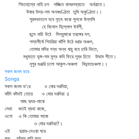
স্মিতহাস্যে নাহি চল লজ্জিত বাসরশয্যাতে অর্ধরাতে।
উষার উদয়-সম অনবগুণ্ঠিতা তুমি অকুণ্ঠিতা।।
সুরসভাতলে যবে নৃত্য করো পুলকে উল্লসি
হে বিলোল হিল্লোল উর্বশী,
ছন্দে নাচি উঠে সিন্ধুমাঝে তরঙ্গের দল,
শস্যশীর্ষে শিহরিয়া কাঁপি উঠে ধরার অঞ্চল,
তোমার মদির গন্ধ অন্ধ বায়ু বহে চারি ভিতে,
মধুমত্ত ভৃঙ্গ-সম মুগ্ধ কবি ফিরে লুব্ধ চিতে উদ্দাম গীতে।
নূপুর গুঞ্জরি চলো আকুল-অঞ্চলা বিদ্যুতচঞ্চলা।।
সকল জনম ভরে
Songs
সকল জনম ভ'রে ও মোর দরদিয়া,
কাঁদি কাঁদাই তোরে ও মোর দরদিয়া ॥
আছ হৃদয়-মাঝে
সেথা কতই ব্যথা বাজে,
ওগো এ কি তোমায় সাজে
ও মোর দরদিয়া?।
এই দুয়ার-দেওয়া ঘরে
কভু আঁধার নাহি সরে,