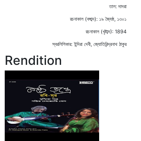
তাল: দাদরা
রচনাকাল (বঙ্গাব্দ): ১৯ জ্যৈষ্ঠ, ১৩০১
রচনাকাল (খৃষ্টাব্দ): 1894
স্বরলিপিকার: ইন্দিরা দেবী, জ্যোতিরিন্দ্রনাথ ঠাকুর
Rendition