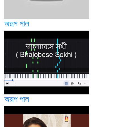
অরূপ পাল
অরূপ পাল