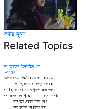
কবীর সুমন
Related Topics
স্বপনলোকের বিদেশিনীকে যেন
Songs
স্বপনলোকের বিদেশিনী কে যেন এলে কে
কোন্‌ ভুলে যাওয়া বসন্ত থেকে॥
যা-কিছু সব গেছ ফেলে খুঁজতে এলে হৃদয়ে,
পথ চিনেছ চেনা পুলের চিহ্ন দেখে॥
বুঝি মনে তোমার আছে আশা
কার হৃদয়ব্যথায় মিলবে বাসা।