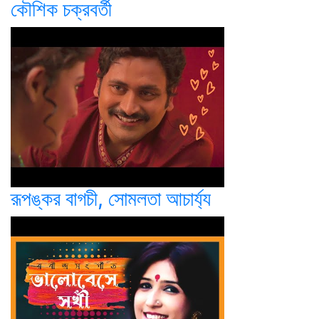
কৌশিক চক্রবর্তী
রূপঙ্কর বাগচী, সোমলতা আচার্য্য