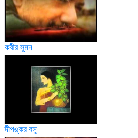
কবীর সুমন
দীপঙ্কর বসু