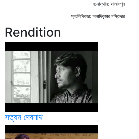
রচনাস্থান: সাজাদপুর
স্বরলিপিকার: অনাদিকুমার দস্তিদার
Rendition
সত্যম দেবনাথ