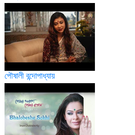
পৌষালী বন্দোপাধ্যায়