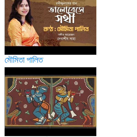
মৌমিতা পালিত