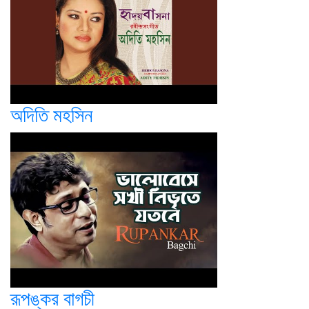
অদিতি মহসিন
রূপঙ্কর বাগচী