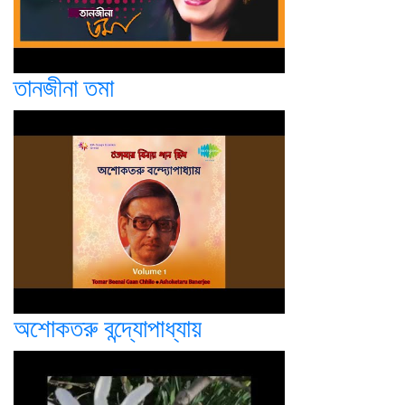
তানজীনা তমা
অশোকতরু বন্দ্যোপাধ্যায়