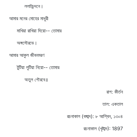
ললাটচন্দনে।
আমার মনের মোহের মাধুরী
মাখিয়া রাখিয়া দিয়ো-- তোমার
অঙ্গসৌরভে।
আমার আকুল জীবনমরণ
টুটিয়া লুটিয়া নিয়ো-- তোমার
অতুল গৌরবে॥
রাগ: কীর্তন
তাল: একতাল
রচনাকাল (বঙ্গাব্দ): ৮ আশ্বিন, ১৩০৪
রচনাকাল (খৃষ্টাব্দ): 1897