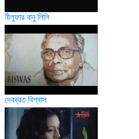
নীলুফার বানু লিলি
দেবব্রত বিশ্বাস