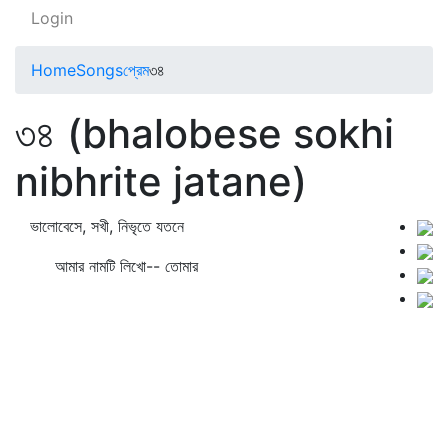
Login
Home
Songs
প্রেম
৩৪
৩৪ (bhalobese sokhi
nibhrite jatane)
ভালোবেসে, সখী, নিভৃতে যতনে
আমার নামটি লিখো-- তোমার