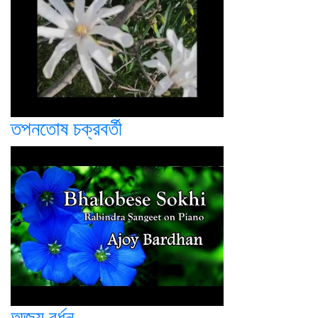
তপনতোষ চক্রবর্তী
অজয় বর্ধন