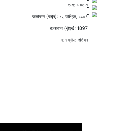
তাল: একতাল
রচনাকাল (বঙ্গাব্দ): ১২ আশ্বিন, ১৩০৪
রচনাকাল (খৃষ্টাব্দ): 1897
রচনাস্থান: পতিসর