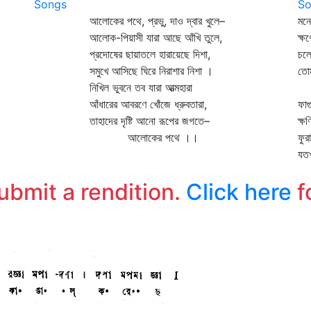
Songs
So
আলোকের পথে, প্রভু, দাও দ্বার খুলে–
মন
আলোক-পিয়াসী যারা আছে আঁখি তুলে,
ক্ষ
প্রদোষের ছায়াতলে হারায়েছে দিশা,
চল
সমুখে আসিছে ঘিরে নিরাশার নিশা ।
তোম
নিখিল ভুবনে তব যারা আত্মহারা
ত
আঁধারের আবরণে খোঁজে ধ্রুবতারা,
ফাগ
তাহাদের দৃষ্টি আনো রূপের জগতে–
ক্ষ
আলোকের পথে ।।
ফুর
যত
ত
submit a rendition.
Click here
f