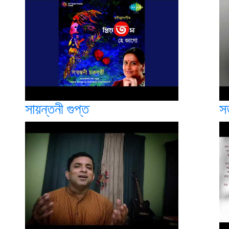
সায়ন্তনী গুপ্ত
স