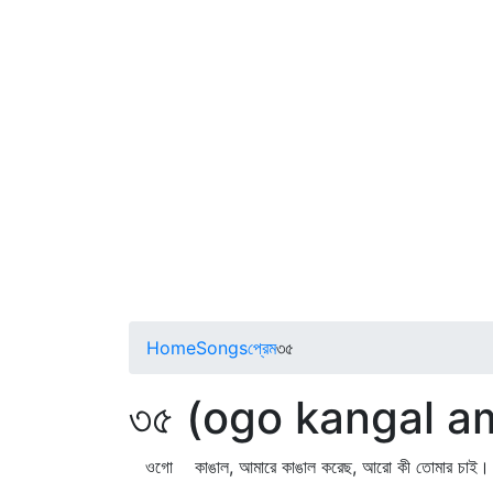
Home
Songs
প্রেম
৩৫
৩৫ (ogo kangal a
ওগো কাঙাল, আমারে কাঙাল করেছ, আরো কী তোমার চাই।