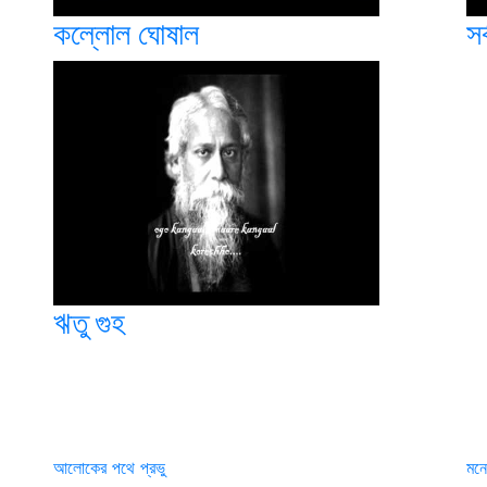
কল্লোল ঘোষাল
সর
ঋতু গুহ
আলোকের পথে প্রভু
মনে