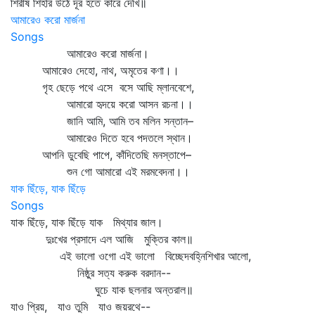
শিরীষ শিহরি উঠে দূর হতে কারে দেখি॥
আমারেও করো মার্জনা
Songs
আমারেও করো মার্জনা।
আমারেও দেহো, নাথ, অমৃতের কণা।।
গৃহ ছেড়ে পথে এসে বসে আছি ম্লানবেশে,
আমারো হৃদয়ে করো আসন রচনা।।
জানি আমি, আমি তব মলিন সন্তান–
আমারেও দিতে হবে পদতলে স্থান।
আপনি ডুবেছি পাপে, কাঁদিতেছি মনস্তাপে–
শুন গো আমারো এই মরমবেদনা।।
যাক ছিঁড়ে, যাক ছিঁড়ে
Songs
যাক ছিঁড়ে, যাক ছিঁড়ে যাক মিথ্যার জাল।
দুঃখের প্রসাদে এল আজি মুক্তির কাল॥
এই ভালো ওগো এই ভালো বিচ্ছেদবহ্নিশিখার আলো,
নিষ্ঠুর সত্য করুক বরদান--
ঘুচে যাক ছলনার অন্তরাল॥
যাও প্রিয়, যাও তুমি যাও জয়রথে--