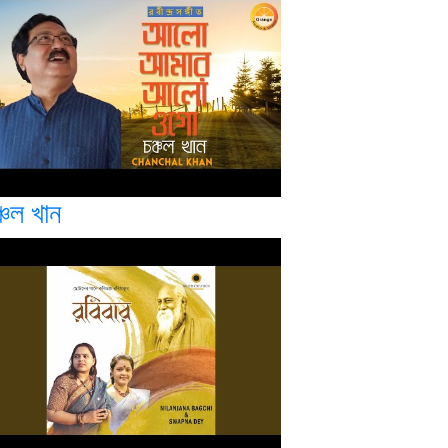
্চল খান