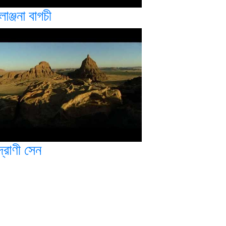
লাঞ্জনা বাগচী
্দ্রাণী সেন