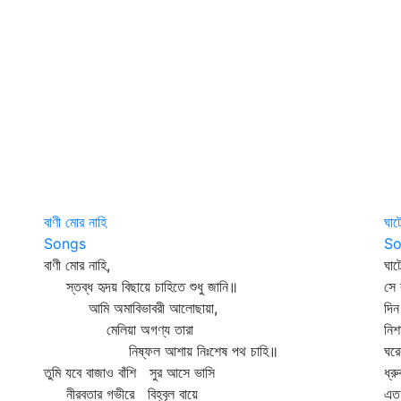
বাণী মোর নাহি
ঘাট
Songs
So
বাণী মোর নাহি,
ঘা
স্তব্ধ হৃদয় বিছায়ে চাহিতে শুধু জানি॥
সে 
আমি অমাবিভাবরী আলোছায়া,
দিন
মেলিয়া অগণ্য তারা
নিশ
নিষ্ফল আশায় নিঃশেষ পথ চাহি॥
ঘরে
তুমি যবে বাজাও বাঁশি সুর আসে ভাসি
ধ্র
নীরবতার গভীরে বিহ্বূল বায়ে
এত 