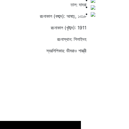
তাল: দাদরা
রচনাকাল (বঙ্গাব্দ): আষাঢ়, ১৩১৮
রচনাকাল (খৃষ্টাব্দ): 1911
রচনাস্থান: শিলাইদহ
স্বরলিপিকার: ভীমরাও শাস্ত্রী