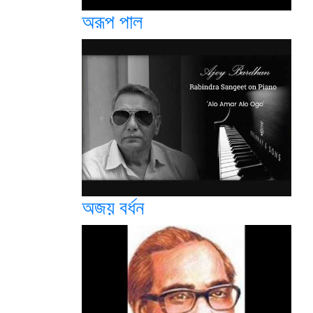
অরূপ পাল
অজয় বর্ধন