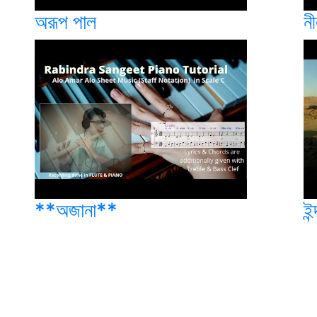
অরূপ পাল
নী
**অজানা**
ইন