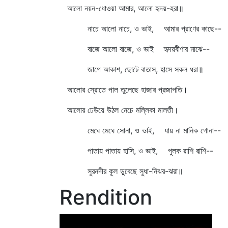
আলো নয়ন-ধোওয়া আমার, আলো হৃদয়-হরা॥
নাচে আলো নাচে, ও ভাই, আমার প্রাণের কাছে--
বাজে আলো বাজে, ও ভাই হৃদয়বীণার মাঝে--
জাগে আকাশ, ছোটে বাতাস, হাসে সকল ধরা॥
আলোর স্রোতে পাল তুলেছে হাজার প্রজাপতি।
আলোর ঢেউয়ে উঠল নেচে মল্লিকা মালতী।
মেঘে মেঘে সোনা, ও ভাই, যায় না মানিক গোনা--
পাতায় পাতায় হাসি, ও ভাই, পুলক রাশি রাশি--
সুরনদীর কূল ডুবেছে সুধা-নিঝর-ঝরা॥
Rendition