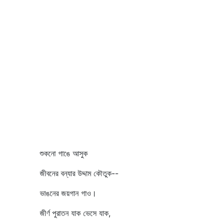
শুকনো গাঙে আসুক
জীবনের বন্যার উদ্দাম কৌতুক--
ভাঙনের জয়গান গাও।
জীর্ণ পুরাতন যাক ভেসে যাক,