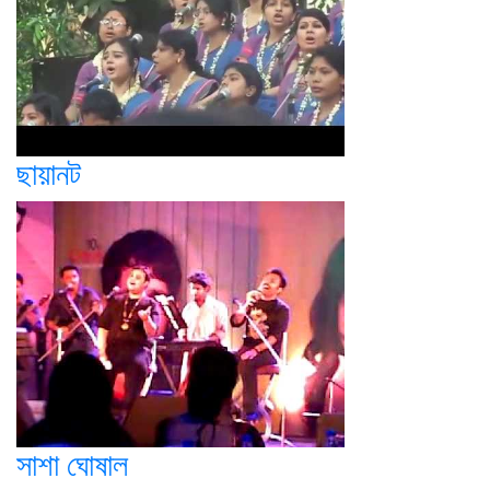
ছায়ানট
সাশা ঘোষাল