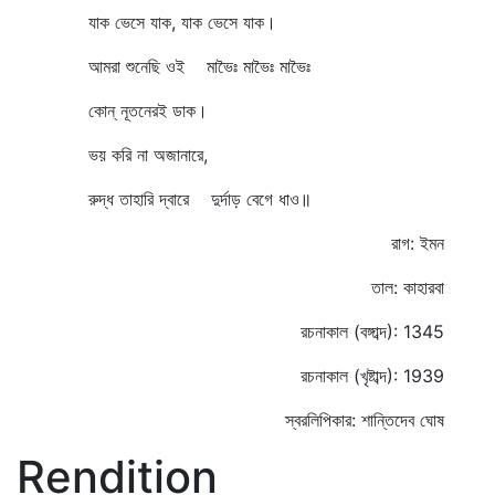
যাক ভেসে যাক, যাক ভেসে যাক।
আমরা শুনেছি ওই মাভৈঃ মাভৈঃ মাভৈঃ
কোন্‌ নূতনেরই ডাক।
ভয় করি না অজানারে,
রুদ্ধ তাহারি দ্বারে দুর্দাড় বেগে ধাও॥
রাগ: ইমন
তাল: কাহারবা
রচনাকাল (বঙ্গাব্দ): 1345
রচনাকাল (খৃষ্টাব্দ): 1939
স্বরলিপিকার: শান্তিদেব ঘোষ
Rendition