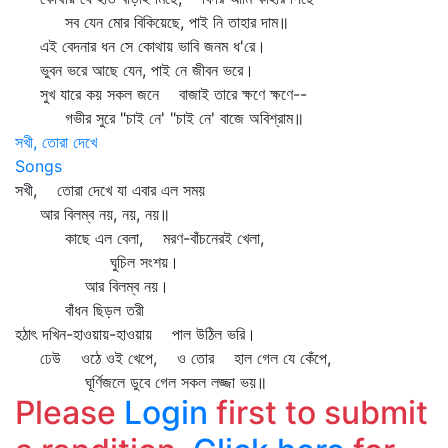
সব যেন মোর বিকিয়েছে, পাই নি তাহার দাম॥
এই বেদনার ধন সে কোথায় ভাবি জনম ধ'রে।
ভুবন ভরে আছে যেন, পাই নে জীবন ভরে।
সুখ যারে কয় সকল জনে বাজাই তারে ক্ষণে ক্ষণে--
গভীর সুরে "চাই নে' "চাই নে' বাজে অবিশ্রাম॥
সখী, তোরা দেখে
Songs
সখী, তোরা দেখে যা এবার এল সময়
আর বিলম্ব নয়, নয়, নয়॥
কাছে এল বেলা, মরণ-বাঁচনেরই খেলা,
ঘুচিল সংশয়।
আর বিলম্ব নয়।
বাঁধন ছিড়ল তরী
হঠাৎ দখিন-হাওয়ায়-হাওয়ায় পাল উঠিল ভরি।
ঢেউ ওঠে ওই খেপে, ও তোর হাল গেল যে কেঁপে,
ঘূর্ণিজলে ডুবে গেল সকল লজ্জা ভয়॥
Please
Login
first to submit