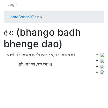
Login
Home
Songs
বিচিত্র
৫৩
৫৩ (bhango badh
bhenge dao)
ভাঙো বাঁধ ভেঙে দাও, বাঁধ ভেঙে দাও, বাঁধ ভেঙে দাও।
বন্দী প্রাণ মন হোক উধাও॥