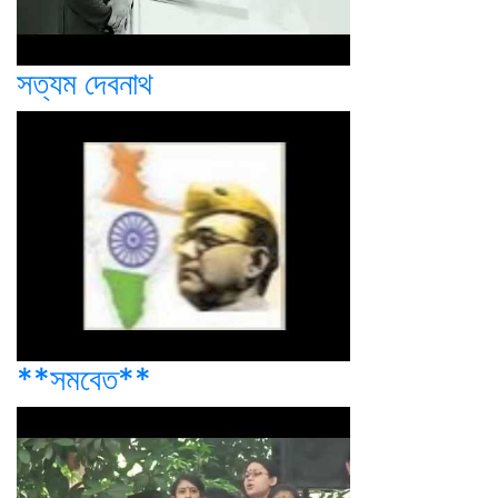
সত্যম দেবনাথ
**সমবেত**