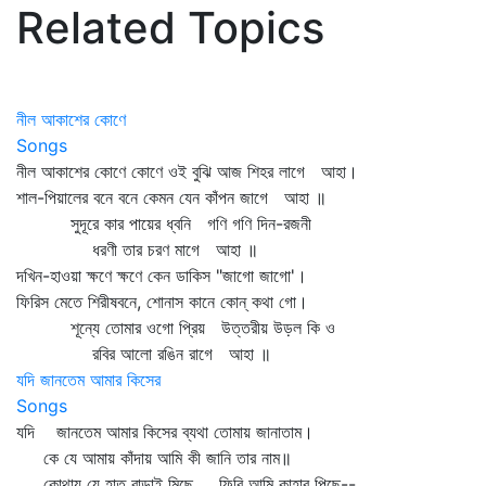
Related Topics
নীল আকাশের কোণে
Songs
নীল আকাশের কোণে কোণে ওই বুঝি আজ শিহর লাগে আহা।
শাল-পিয়ালের বনে বনে কেমন যেন কাঁপন জাগে আহা ॥
সুদূরে কার পায়ের ধ্বনি গণি গণি দিন-রজনী
ধরণী তার চরণ মাগে আহা ॥
দখিন-হাওয়া ক্ষণে ক্ষণে কেন ডাকিস "জাগো জাগো'।
ফিরিস মেতে শিরীষবনে, শোনাস কানে কোন্‌ কথা গো।
শূন্যে তোমার ওগো প্রিয় উত্তরীয় উড়ল কি ও
রবির আলো রঙিন রাগে আহা ॥
যদি জানতেম আমার কিসের
Songs
যদি জানতেম আমার কিসের ব্যথা তোমায় জানাতাম।
কে যে আমায় কাঁদায় আমি কী জানি তার নাম॥
কোথায় যে হাত বাড়াই মিছে, ফিরি আমি কাহার পিছে--