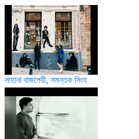
সাহানা বাজপেয়ী, সমন্তক সিংহ