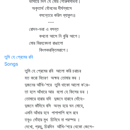
ভাসায়ে দিল যে মোর পৌরুষসাধনা।
অকৃতার্থ যৌবনের দীর্ঘশ্বাসে
বসন্তেরে করিল ব্যাকুল॥
---
রোদন-ভরা এ বসন্ত
কখনো আসে নি বুঝি আগে।
মোর বিরহবেদনা রাঙালো
কিংশুকরক্তিমরাগে।
তুমি হে প্রেমের রবি
Songs
তুমি হে প্রেমের রবি আলো করি চরাচর
যত করো বিতরণ অক্ষয় তোমার কর ।
দুজনের আঁখি-’পরে তুমি থাকো আলো ক’রে–
তা হলে আঁধারে আর বলো হে কিসের ডর ।
তোমারে হারায় যদি দুজনে হারাবে দোঁহে–
দুজনে কাঁদিবে বসি অন্ধ হয়ে ঘন মোহে,
এমনি আঁধার হবে পাশাপাশি বসে রবে
তবুও দোঁহার মুখ চিনিবে না পরস্পর ।
দেখো, প্রভু, চিরদিন আঁখি-’পরে থেকো জেগে–