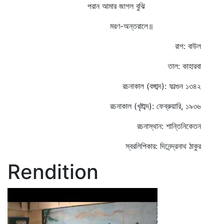
পরান আমার জাগল বুঝি
মরণ-অন্তরালে॥
রাগ: বাউল
তাল: কাহারবা
রচনাকাল (বঙ্গাব্দ): ফাল্গুন ১৩৪২
রচনাকাল (খৃষ্টাব্দ): ফেব্রুয়ারি, ১৯৩৬
রচনাস্থান: শান্তিনিকেতন
স্বরলিপিকার: দিনেন্দ্রনাথ ঠাকুর
Rendition