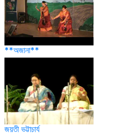
**অজানা**
জয়তী ভট্টাচার্য