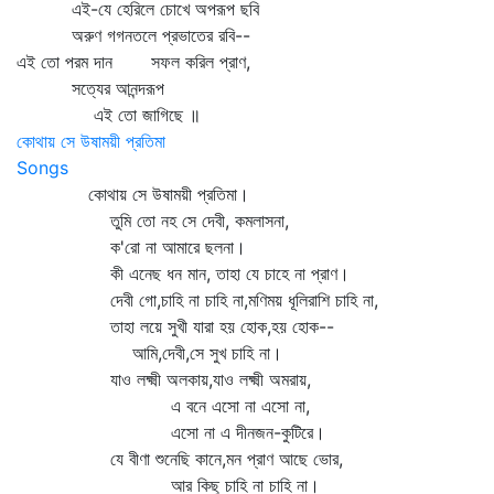
এই-যে হেরিলে চোখে অপরূপ ছবি
অরুণ গগনতলে প্রভাতের রবি--
এই তো পরম দান সফল করিল প্রাণ,
সত্যের আনন্দরূপ
এই তো জাগিছে ॥
কোথায় সে উষাময়ী প্রতিমা
Songs
কোথায় সে উষাময়ী প্রতিমা।
তুমি তো নহ সে দেবী, কমলাসনা,
ক'রো না আমারে ছলনা।
কী এনেছ ধন মান, তাহা যে চাহে না প্রাণ।
দেবী গো,চাহি না চাহি না,মণিময় ধূলিরাশি চাহি না,
তাহা লয়ে সুখী যারা হয় হোক,হয় হোক--
আমি,দেবী,সে সুখ চাহি না।
যাও লক্ষ্মী অলকায়,যাও লক্ষ্মী অমরায়,
এ বনে এসো না এসো না,
এসো না এ দীনজন-কুটিরে।
যে বীণা শুনেছি কানে,মন প্রাণ আছে ভোর,
আর কিছু চাহি না চাহি না।