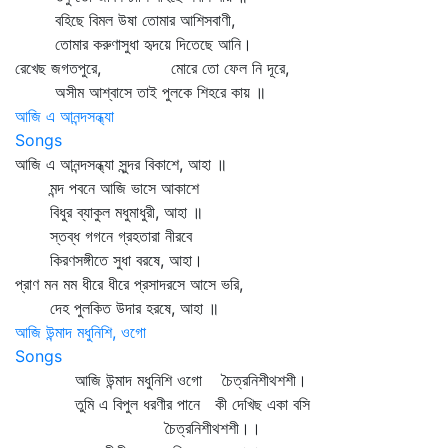
বহিছে বিমল উষা তোমার আশিসবাণী,
তোমার করুণাসুধা হৃদয়ে দিতেছে আনি।
রেখেছ জগতপুরে, মোরে তো ফেল নি দূরে,
অসীম আশ্বাসে তাই পুলকে শিহরে কায় ॥
আজি এ আনন্দসন্ধ্যা
Songs
আজি এ আনন্দসন্ধ্যা সুন্দর বিকাশে, আহা ॥
মন্দ পবনে আজি ভাসে আকাশে
বিধুর ব্যাকুল মধুমাধুরী, আহা ॥
স্তব্ধ গগনে গ্রহতারা নীরবে
কিরণসঙ্গীতে সুধা বরষে, আহা।
প্রাণ মন মম ধীরে ধীরে প্রসাদরসে আসে ভরি,
দেহ পুলকিত উদার হরষে, আহা ॥
আজি উন্মাদ মধুনিশি, ওগো
Songs
আজি উন্মাদ মধুনিশি ওগো চৈত্রনিশীথশশী।
তুমি এ বিপুল ধরণীর পানে কী দেখিছ একা বসি
চৈত্রনিশীথশশী।।