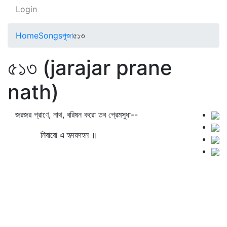
Login
Home
Songs
পূজা
৫১৩
৫১৩ (jarajar prane
nath)
জরজর প্রাণে, নাথ, বরিষন করো তব প্রেমসুধা--
নিবারো এ হৃদয়দহন ॥