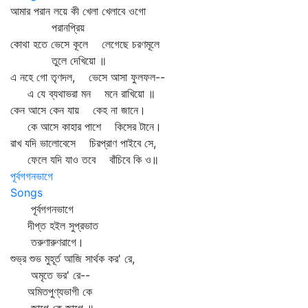
আমার পরান লয়ে কী খেলা খেলাবে ওগো
পরানপ্রিয়
কোথা হতে ভেসে কূলে লেগেছে চরণমূলে
তুলে দেখিয়ো ॥
এ নহে গো তৃণদল, ভেসে আসা ফুলফল--
এ যে ব্যথাভরা মন মনে রাখিয়ো ॥
কেন আসে কেন যায় কেহ না জানে।
কে আসে কাহার পাশে কিসের টানে।
রাখ যদি ভালোবেসে চিরপ্রাণ পাইবে সে,
ফেলে যদি যাও তবে বাঁচিবে কি ও॥
পূর্বগগনভাগে
Songs
পূর্বগগনভাগে
দীপ্ত হইল সুপ্রভাত
তরুণারুণরাগে।
শুভ্র শুভ মুহূর্ত আজি সার্থক কর' রে,
অমৃতে ভর' রে--
অমিতপুণ্যভাগী কে