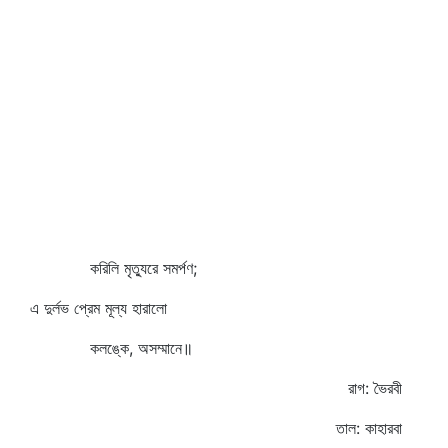
করিলি মৃত্যুরে সমর্পণ;
এ দুর্লভ প্রেম মূল্য হারালো
কলঙ্কে, অসম্মানে॥
রাগ: ভৈরবী
তাল: কাহারবা