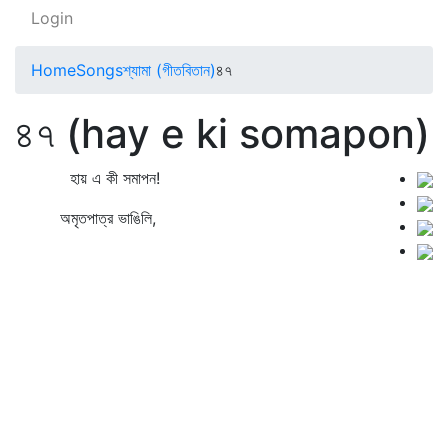
Login
Home
Songs
শ্যামা (গীতবিতান)
৪৭
৪৭ (hay e ki somapon)
হায় এ কী সমাপন!
অমৃতপাত্র ভাঙিলি,