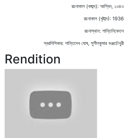
রচনাকাল (বঙ্গাব্দ): আশ্বিন, ১৩৪৩
রচনাকাল (খৃষ্টাব্দ): 1936
রচনাস্থান: শান্তিনিকেতন
স্বরলিপিকার: শান্তিদেব ঘোষ, সুশীলকুমার ভঞ্জচৌধুরী
Rendition