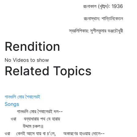
রচনাকাল (খৃষ্টাব্দ): 1936
রচনাস্থান: শান্তিনিকেতন
স্বরলিপিকার: সুশীলকুমার ভঞ্জচৌধুরী
Rendition
No Videos to show
Related Topics
গানগুলি মোর শৈবালেরই
Songs
গানগুলি মোর শৈবালেরই দল--
ওরা বন্যাধারায় পথ যে হারায়
উদ্দাম চঞ্চল॥
ওরা কেনই আসে যায় বা চ'লে, অকারণের হাওয়ায় দোলে--