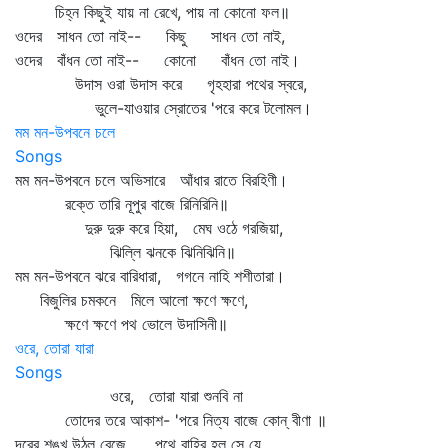
চিহ্ন কিছুই যায় না রেখে, পায় না কোনো ফল॥
ওদের সাধন তো নাই-- কিছু সাধন তো নাই,
ওদের বাঁধন তো নাই-- কোনো বাঁধন তো নাই।
উদাস ওরা উদাস করে গৃহহারা পথের স্বরে,
ভুলে-যাওয়ার স্রোতের 'পরে করে টলোমল।
মম মন-উপবনে চলে
Songs
মম মন-উপবনে চলে অভিসারে আঁধার রাতে বিরহিণী।
রক্তে তারি নূপুর বাজে রিনিরিনি॥
দুরু দুরু করে হিয়া, মেঘ ওঠে গরজিয়া,
ঝিল্লি ঝনকে ঝিনিঝিনি॥
মম মন-উপবনে ঝরে বারিধারা, গগনে নাহি শশীতারা।
বিজুলির চমকনে মিলে আলো ক্ষণে ক্ষণে,
ক্ষণে ক্ষণে পথ ভোলে উদাসিনী॥
ওরে, তোরা যারা
Songs
ওরে, তোরা যারা শুনবি না
তোদের তরে আকাশ- 'পরে নিত্য বাজে কোন্‌ বীণা ॥
দূরের শঙ্খ উঠল বেজে, পথে বাহির হল সে যে,