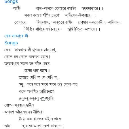
Songs
আজি রাজ-আসনে তোমারে বসাইব হৃদয়মাঝারে।।
সকল কামনা সঁপিব চরণে অভিষেক-উপহারে।।
তোমারে, বিশ্বরাজ, অন্তরে রাখিব তোমার ভকতেরই এ অভিমান।
ফিরিবে বাহিরে সর্ব চরাচর– তুমি চিত্ত-আগারে।।
মোর ভাবনারে কী
Songs
মোর ভাবনারে কী হাওয়ায় মাতালো,
দোলে মন দোলে অকারণ হরষে।
হৃদয়গগনে সজল ঘন নবীন মেঘে
রসের ধারা বরষে॥
তাহারে দেখি না যে দেখি না,
শুধু মনে মনে ক্ষণে ক্ষণে ওই শোনা যায়
বাজে অলখিত তারি চরণে
রুনুরুনু রুনুরুনু নূপুরধ্বনি॥
গোপন স্বপনে ছাইল
অপরশ আঁচলের নব নীলিমা।
উড়ে যায় বাদলের এই বাতাসে
তার ছায়াময় এলো কেশ আকাশে।