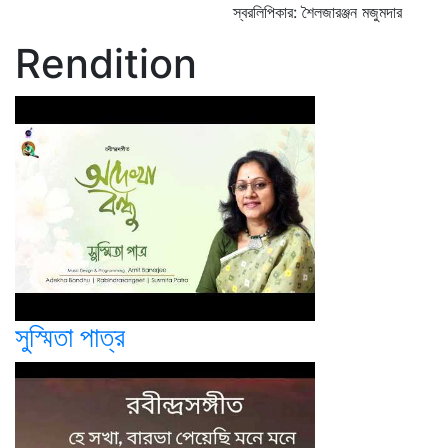
স্বরলিপিকার: শৈলজারঞ্জন মজুমদার
Rendition
সুস্মিতা পাত্র