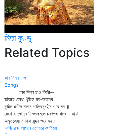
মিতা কুণ্ডু
Related Topics
কার মিলন চাও
Songs
কার মিলন চাও বিরহী--
তাঁহারে কোথা খুঁজিছ ভব-অরণ্যে
কুটিল জটিল গহনে শান্তিসুখহীন ওরে মন ॥
দেখো দেখো রে চিত্তকমলে চরণপদ্ম বাজে-- হায়!
অমৃতজ্যোতি কিবা সুন্দর ওরে মন ॥
আজি রাজ আসনে তোমারে বসাইবো