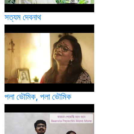
সত্যম দেবনাথ
পলা ভৌমিক, পলা ভৌমিক