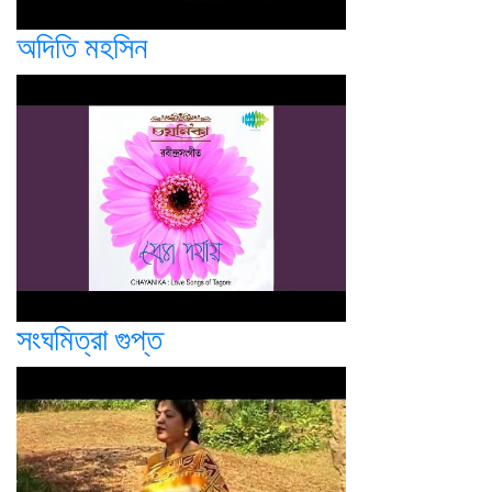
অদিতি মহসিন
সংঘমিত্রা গুপ্ত