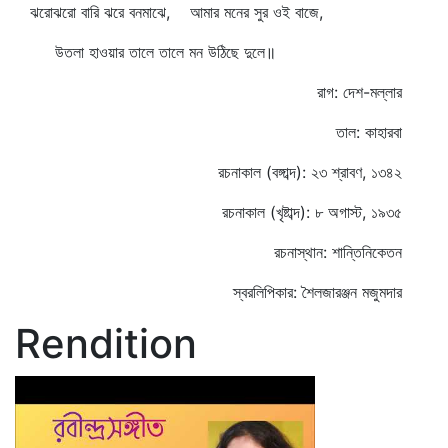
ঝরোঝরো বারি ঝরে বনমাঝে, আমার মনের সুর ওই বাজে,
উতলা হাওয়ার তালে তালে মন উঠিছে দুলে॥
রাগ: দেশ-মল্লার
তাল: কাহারবা
রচনাকাল (বঙ্গাব্দ): ২৩ শ্রাবণ, ১৩৪২
রচনাকাল (খৃষ্টাব্দ): ৮ অগাস্ট, ১৯৩৫
রচনাস্থান: শান্তিনিকেতন
স্বরলিপিকার: শৈলজারঞ্জন মজুমদার
Rendition