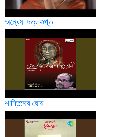
অন্বেষা দত্তগুপ্ত
শান্তিদেব ঘোষ