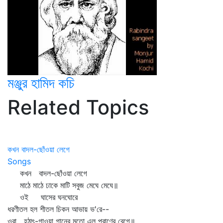
মঞ্জুর হামিদ কচি
Related Topics
কখন বাদল-ছোঁওয়া লেগে
Songs
কখন বাদল-ছোঁওয়া লেগে
মাঠে মাঠে ঢাকে মাটি সবুজ মেঘে মেঘে॥
ওই ঘাসের ঘনঘোরে
ধরণীতল হল শীতল চিকন আভায় ভ'রে--
ওরা হঠাৎ-গাওয়া গানের মতো এল প্রাণের বেগে॥