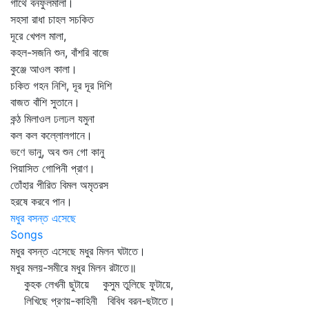
গাঁথে বনফুলমালা।
সহসা রাধা চাহল সচকিত
দূরে খেপল মালা,
কহল-সজনি শুন, বাঁশরি বাজে
কুঞ্জে আওল কালা।
চকিত গহন নিশি, দূর দূর দিশি
বাজত বাঁশি সুতানে।
কন্ঠ মিলাওল ঢলঢল যমুনা
কল কল কল্লোলগানে।
ভণে ভানু, অব শুন গো কানু
পিয়াসিত গোপিনী প্রাণ।
তোঁহার পীরিত বিমল অমৃতরস
হরষে করবে পান।
মধুর বসন্ত এসেছে
Songs
মধুর বসন্ত এসেছে মধুর মিলন ঘটাতে।
মধুর মলয়-সমীরে মধুর মিলন রটাতে॥
কুহক লেখনী ছুটায়ে কুসুম তুলিছে ফুটায়ে,
লিখিছে প্রণয়-কাহিনী বিবিধ বরন-ছটাতে।