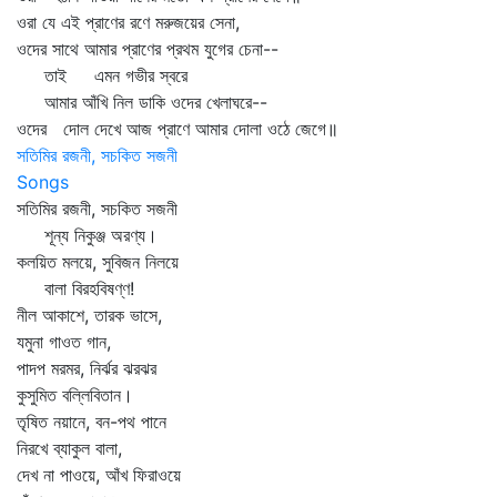
ওরা যে এই প্রাণের রণে মরুজয়ের সেনা,
ওদের সাথে আমার প্রাণের প্রথম যুগের চেনা--
তাই এমন গভীর স্বরে
আমার আঁখি নিল ডাকি ওদের খেলাঘরে--
ওদের দোল দেখে আজ প্রাণে আমার দোলা ওঠে জেগে॥
সতিমির রজনী, সচকিত সজনী
Songs
সতিমির রজনী, সচকিত সজনী
শূন্য নিকুঞ্জ অরণ্য।
কলয়িত মলয়ে, সুবিজন নিলয়ে
বালা বিরহবিষণ্ণ!
নীল আকাশে, তারক ভাসে,
যমুনা গাওত গান,
পাদপ মরমর, নির্ঝর ঝরঝর
কুসুমিত বল্লিবিতান।
তৃষিত নয়ানে, বন-পথ পানে
নিরখে ব্যাকুল বালা,
দেখ না পাওয়ে, আঁখ ফিরাওয়ে