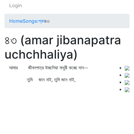
Login
Home
Songs
প্রেম
৪৩
৪৩ (amar jibanapatra
uchchhaliya)
আমার জীবনপাত্র উচ্ছলিয়া মাধুরী করেছ দান--
তুমি জান নাই, তুমি জান নাই,