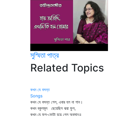
সুস্মিতা পাত্র
Related Topics
কখন যে বসন্ত
Songs
কখন যে বসন্ত গেল, এবার হল না গান।
কখন বকুলমূল ছেয়েছিল ঝরা ফুল,
কখন যে ফুল-ফোটা হয়ে গেল অবসান॥