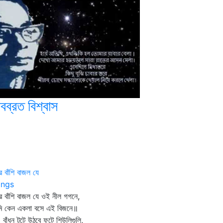
বব্রত বিশ্বাস
ির বাঁশি বাজল যে
ngs
ির বাঁশি বাজল যে ওই নীল গগনে,
ি কেন একলা বসে এই বিজনে॥
ধন টুটে উঠবে ফুটে শিউলিগুলি,