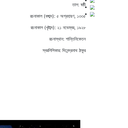
তাল: ষষ্ঠী
রচনাকাল (বঙ্গাব্দ): ৫ অগ্রহায়ণ, ১৩৩৫
রচনাকাল (খৃষ্টাব্দ): ২১ নভেম্বর, ১৯২৮
রচনাস্থান: শান্তিনিকেতন
স্বরলিপিকার: দিনেন্দ্রনাথ ঠাকুর