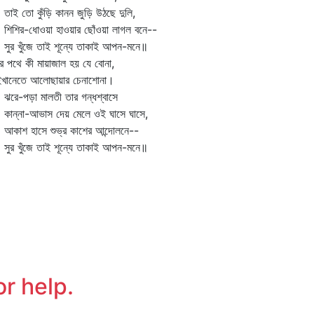
ই তো কুঁড়ি কানন জুড়ি উঠছে দুলি,
শির-ধোওয়া হাওয়ার ছোঁওয়া লাগল বনে--
র খুঁজে তাই শূন্যে তাকাই আপন-মনে॥
র পথে কী মায়াজাল হয় যে বোনা,
ইখানেতে আলোছায়ার চেনাশোনা।
ে-পড়া মালতী তার গন্ধশ্বাসে
ন্না-আভাস দেয় মেলে ওই ঘাসে ঘাসে,
াশ হাসে শুভ্র কাশের আন্দোলনে--
র খুঁজে তাই শূন্যে তাকাই আপন-মনে॥
or help.