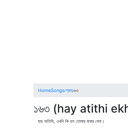
Home
Songs
প্রেম
১৬৩
১৬৩ (hay atithi ek
হায় অতিথি, এখনি কি হল তোমার যাবার বেলা।