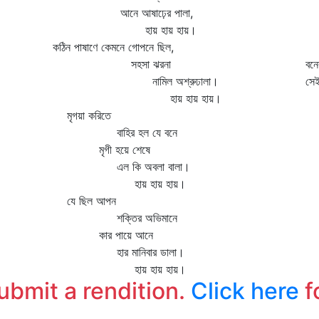
আনে আষাঢ়ের পালা,
তা
হায় হায় হায়।
শি
কঠিন পাষাণে কেমনে গোপনে ছিল,
সু
সহসা ঝরনা
বনে
নামিল অশ্রুঢালা।
সে
হায় হায় হায়।
ঝর
মৃগয়া করিতে
কা
বাহির হল যে বনে
আক
মৃগী হয়ে শেষে
সু
এল কি অবলা বালা।
হায় হায় হায়।
যে ছিল আপন
শক্তির অভিমানে
কার পায়ে আনে
হার মানিবার ডালা।
হায় হায় হায়।
submit a rendition.
Click here
f