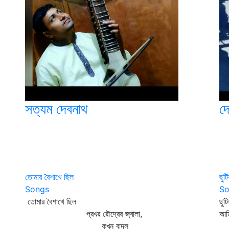
সত্যম দেবনাথ
দে
তোমার বৈশাখে ছিল
ছুট
Songs
So
তোমার বৈশাখে ছিল
ছুট
প্রখর রৌদ্রের জ্বালা,
আম
কখন্‌ বাদল
বাঁ