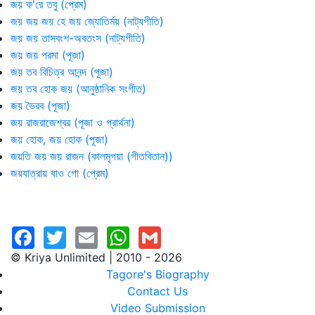
জয় ক'রে তবু (প্রেম)
জয় জয় জয় হে জয় জ্যোতির্ময় (নাট্যগীতি)
জয় জয় তাসবংশ-অবতংস (নাট্যগীতি)
জয় জয় পরমা (পূজা)
জয় তব বিচিত্র আনন্দ (পূজা)
জয় তব হোক জয় (আনুষ্ঠানিক সংগীত)
জয় ভৈরব (পূজা)
জয় রাজরাজেশ্বর (পূজা ও প্রার্থনা)
জয় হোক, জয় হোক (পূজা)
জয়তি জয় জয় রাজন (কালমৃগয়া (গীতবিতান))
জয়যাত্রায় যাও গো (প্রেম)
© Kriya Unlimited | 2010 - 2026
Tagore's Biography
Contact Us
Video Submission