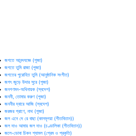
জগতে আনন্দযজ্ঞে (পূজা)
জগতে তুমি রাজা (পূজা)
জগতের পুরোহিত তুমি (আনুষ্ঠানিক সংগীত)
জগৎ জুড়ে উদার সুরে (পূজা)
জনগণমন-অধিনায়ক (স্বদেশ)
জননী, তোমার করুণ (পূজা)
জননীর দ্বারে আজি (স্বদেশ)
জরজর প্রাণে, নাথ (পূজা)
জল এনে দে রে বাছা (কালমৃগয়া (গীতবিতান))
জল দাও আমায় জল দাও (চণ্ডালিকা (গীতবিতান))
জলে-ডোবা চিকন শ্যামল (প্রেম ও প্রকৃতি)