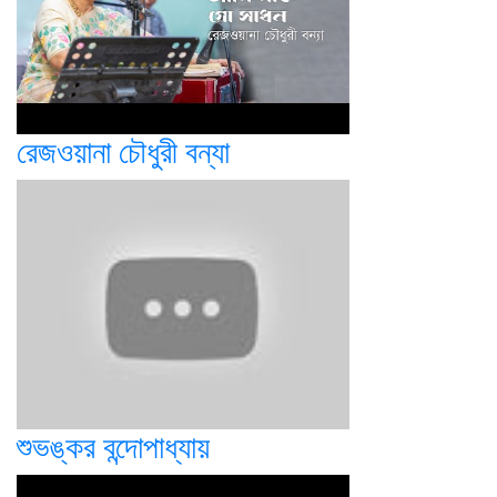
রেজওয়ানা চৌধুরী বন্যা
শুভঙ্কর বন্দোপাধ্যায়