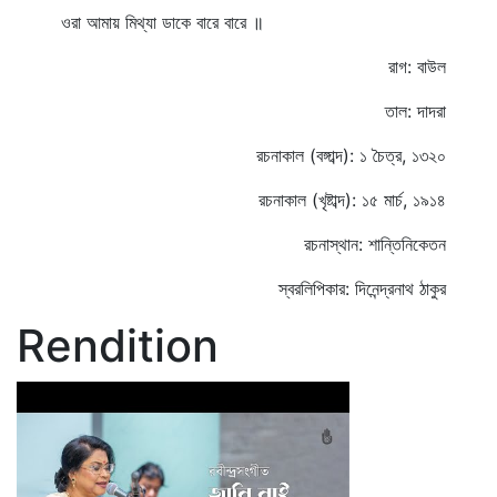
ওরা আমায় মিথ্যা ডাকে বারে বারে ॥
রাগ: বাউল
তাল: দাদরা
রচনাকাল (বঙ্গাব্দ): ১ চৈত্র, ১৩২০
রচনাকাল (খৃষ্টাব্দ): ১৫ মার্চ, ১৯১৪
রচনাস্থান: শান্তিনিকেতন
স্বরলিপিকার: দিনেন্দ্রনাথ ঠাকুর
Rendition