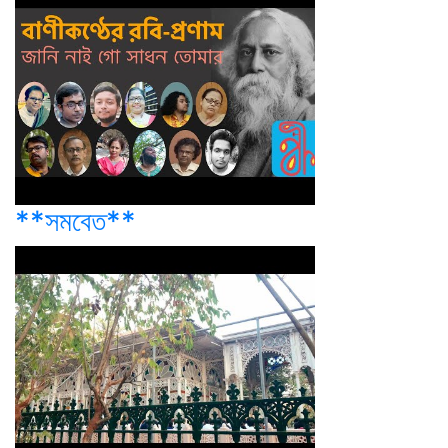
**সমবেত**