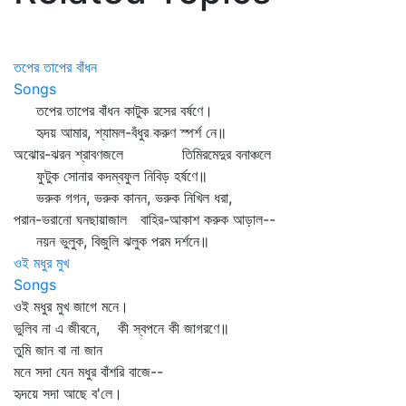
তপের তাপের বাঁধন
Songs
তপের তাপের বাঁধন কাটুক রসের বর্ষণে।
হৃদয় আমার, শ্যামল-বঁধুর করুণ স্পর্শ নে॥
অঝোর-ঝরন শ্রাবণজলে তিমিরমেদুর বনাঞ্চলে
ফুটুক সোনার কদম্বফুল নিবিড় হর্ষণে॥
ভরুক গগন, ভরুক কানন, ভরুক নিখিল ধরা,
পরান-ভরানো ঘনছায়াজাল বাহির-আকাশ করুক আড়াল--
নয়ন ভুলুক, বিজুলি ঝলুক পরম দর্শনে॥
ওই মধুর মুখ
Songs
ওই মধুর মুখ জাগে মনে।
ভুলিব না এ জীবনে, কী স্বপনে কী জাগরণে॥
তুমি জান বা না জান
মনে সদা যেন মধুর বাঁশরি বাজে--
হৃদয়ে সদা আছে ব'লে।