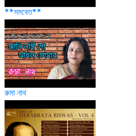
**সমবেত**
রুমা নাথ