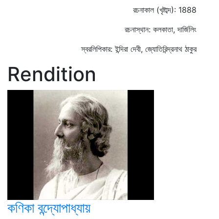
রচনাকাল (খৃষ্টাব্দ): 1888
রচনাস্থান: কলকাতা, দার্জিলিং
স্বরলিপিকার: ইন্দিরা দেবী, জ্যোতিরিন্দ্রনাথ ঠাকুর
Rendition
কণিকা বন্দ্যোপাধ্যায়