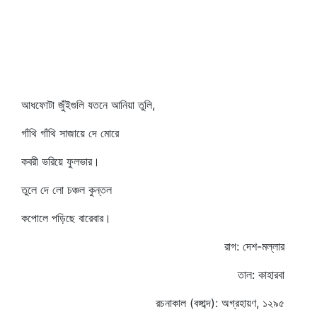
আধফোটা জুঁইগুলি যতনে আনিয়া তুলি,
গাঁথি গাঁথি সাজায়ে দে মোরে
কবরী ভরিয়ে ফুলভার।
তুলে দে লো চঞ্চল কুন্তল
কপোলে পড়িছে বারেবার।
রাগ: দেশ-মল্লার
তাল: কাহারবা
রচনাকাল (বঙ্গাব্দ): অগ্রহায়ণ, ১২৯৫