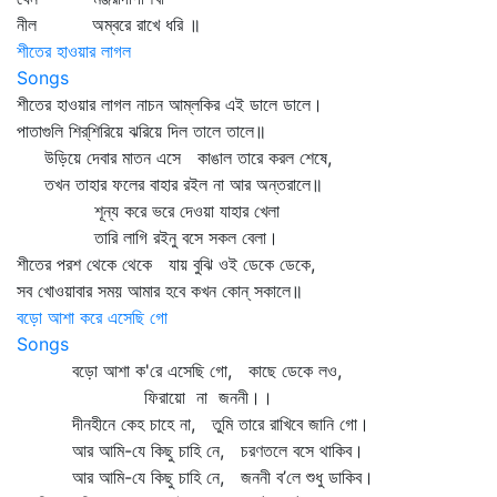
নীল অম্বরে রাখে ধরি ॥
শীতের হাওয়ার লাগল
Songs
শীতের হাওয়ার লাগল নাচন আম্‌লকির এই ডালে ডালে।
পাতাগুলি শির্‌শিরিয়ে ঝরিয়ে দিল তালে তালে॥
উড়িয়ে দেবার মাতন এসে কাঙাল তারে করল শেষে,
তখন তাহার ফলের বাহার রইল না আর অন্তরালে॥
শূন্য করে ভরে দেওয়া যাহার খেলা
তারি লাগি রইনু বসে সকল বেলা।
শীতের পরশ থেকে থেকে যায় বুঝি ওই ডেকে ডেকে,
সব খোওয়াবার সময় আমার হবে কখন কোন্‌ সকালে॥
বড়ো আশা করে এসেছি গো
Songs
বড়ো আশা ক'রে এসেছি গো, কাছে ডেকে লও,
ফিরায়ো না জননী।।
দীনহীনে কেহ চাহে না, তুমি তারে রাখিবে জানি গো।
আর আমি-যে কিছু চাহি নে, চরণতলে বসে থাকিব।
আর আমি-যে কিছু চাহি নে, জননী ব’লে শুধু ডাকিব।