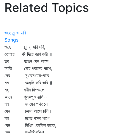
Related Topics
ওহে সুন্দর, মরি
Songs
ওহে সুন্দর, মরি মরি,
তোমায় কী দিয়ে বরণ করি ॥
তব ফাল্গুন যেন আসে
আজি মোর পরানের পাশে,
দেয় সুধারসধারে-ধারে
মম অঞ্জলি ভরি ভরি ॥
মধু সমীর দিগঞ্চলে
আনে পুলকপূজাঞ্জলি--
মম হৃদয়ের পথতলে
যেন চঞ্চল আসে চলি।
মম মনের বনের শাখে
যেন নিখিল কোকিল ডাকে,
যেন মঞ্জরীদীপশিখা