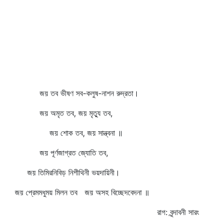
জয় তব ভীষণ সব-কলুষ-নাশন রুদ্রতা।
জয় অমৃত তব, জয় মৃত্যু তব,
জয় শোক তব, জয় সান্ত্বনা ॥
জয় পূর্ণজাগ্রত জ্যোতি তব,
জয় তিমিরনিবিড় নিশীথিনী ভয়দায়িনী।
জয় প্রেমমধুময় মিলন তব জয় অসহ বিচ্ছেদবেদনা ॥
রাগ: বৃন্দাবনী সারং