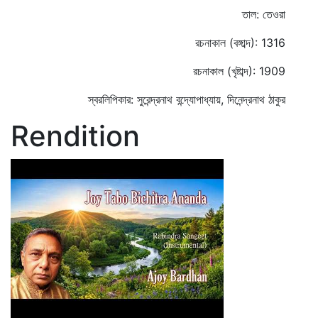
তাল: তেওরা
রচনাকাল (বঙ্গাব্দ): 1316
রচনাকাল (খৃষ্টাব্দ): 1909
স্বরলিপিকার: সুরেন্দ্রনাথ বন্দ্যোপাধ্যায়, দিনেন্দ্রনাথ ঠাকুর
Rendition