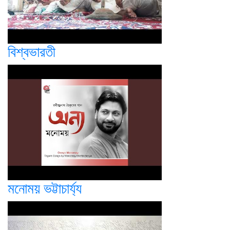
বিশ্বভারতী
মনোময় ভট্টাচার্য্য