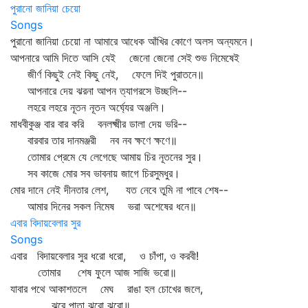
পুরানো জানিয়া চেয়ো
Songs
পুরানো জানিয়া চেয়ো না আমারে আধেক আঁখির কোণে অলস অন্যমনে।
আপনারে আমি দিতে আসি যেই জেনো জেনো সেই শুভ নিমেষেই
জীর্ণ কিছুই নেই কিছু নেই, ফেলে দিই পুরাতনে॥
আপনারে দেয় ঝরনা আপন ত্যাগরসে উচ্ছলি--
লহরে লহরে নূতন নূতন অর্ঘ্যের অঞ্জলি।
মাধবীকুঞ্জ বার বার করি বনলক্ষ্মীর ডালা দেয় ভরি--
বারবার তার দানমঞ্জরী নব নব ক্ষণে ক্ষণে॥
তোমার প্রেমে যে লেগেছে আমায় চির নূতনের সুর।
সব কাজে মোর সব ভাবনায় জাগে চিরসুমধুর।
মোর দানে নেই দীনতার লেশ, যত নেবে তুমি না পাবে শেষ--
আমার দিনের সকল নিমেষ ভরা অশেষের ধনে॥
এবার বিদায়বেলার সুর
Songs
এবার বিদায়বেলার সুর ধরো ধরো, ও চাঁপা, ও করবী!
তোমার শেষ ফুলে আজ সাজি ভরো॥
যাবার পথে আকাশতলে মেঘ রাঙা হল চোখের জলে,
ঝরে পাতা ঝরো ঝরো॥