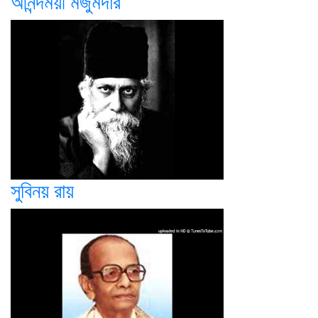
আনন্দময়ী মজুমদার
সুবিনয় রায়