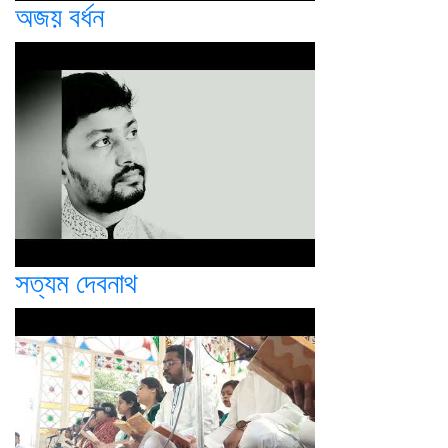
অজয় বর্ধন
সত্যম দেবনাথ