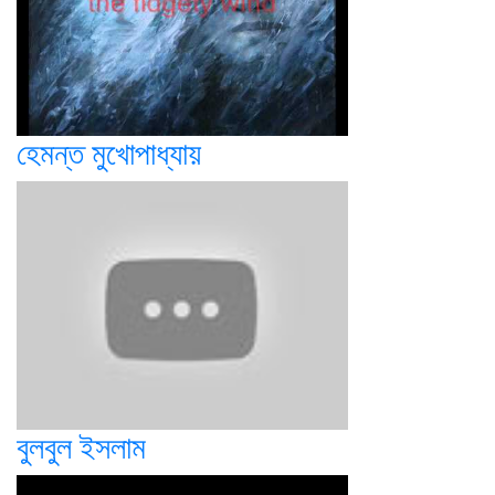
হেমন্ত মুখোপাধ্যায়
বুলবুল ইসলাম