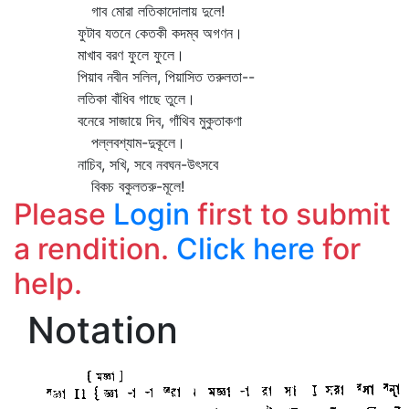
গাব মোরা লতিকাদোলায় দুলে!
ফুটাব যতনে কেতকী কদম্ব অগণন।
মাখাব বরণ ফুলে ফুলে।
পিয়াব নবীন সলিল, পিয়াসিত তরুলতা--
লতিকা বাঁধিব গাছে তুলে।
বনেরে সাজায়ে দিব, গাঁথিব মুকুতাকণা
পল্লবশ্যাম-দুকূলে।
নাচিব, সখি, সবে নবঘন-উৎসবে
বিকচ বকুলতরু-মূলে!
Please
Login
first to submit
a rendition.
Click here
for
help.
Notation