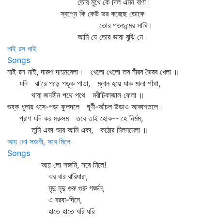
তোর মুখে কে দিল এমন বাণী।
স্বপ্নে কি কেউ ভর করেছে তোকে
তোর গতজন্মের সাথি।
আমি যে তোর ভাষা বুঝি নে।
নাই রস নাই
Songs
নাই রস নাই, দারুণ দাহনবেলা। খেলো খেলো তব নীরব ভৈরব খেলা ॥
যদি ঝ'রে পড়ে পড়ুক পাতা, ম্লান হয়ে যাক মালা গাঁথা,
থাক্‌ জনহীন পথে পথে মরীচিকাজাল ফেলা ॥
শুষ্ক ধুলায় খসে-পড়া ফুলদলে ঘূর্ণী-আঁচল উড়াও আকাশতলে।
প্রাণ যদি কর মরুসম তবে তাই হোক-- হে নির্মম,
তুমি একা আর আমি একা, কঠোর মিলনমেলা ॥
আয় লো সজনী, সবে মিলে
Songs
আয় লো সজনি, সবে মিলে!
ঝর ঝর বারিধারা,
মৃদু মৃদু গুরু গুরু গর্জ্জন,
এ বরষা-দিনে,
হাতে হাতে ধরি ধরি