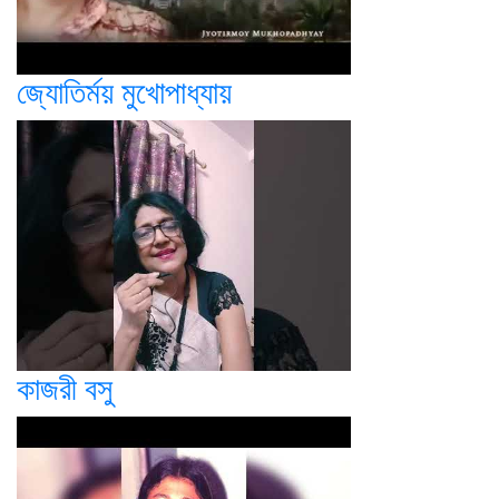
জ্যোতির্ময় মুখোপাধ্যায়
কাজরী বসু