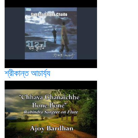
শ্রীকান্ত আচার্য্য