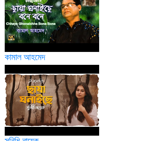
কামাল আহমেদ
সুনিধি নায়েক