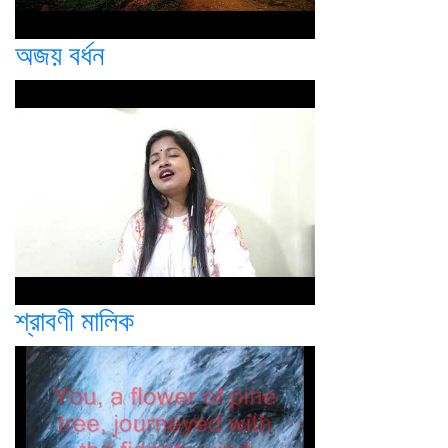
অজয় বর্ধন
শ্রাবণী মালিক