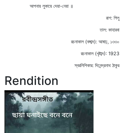
আপনায় লুকায়ে দেয়া-নেয়া ॥
রাগ: পিলু
তাল: কাহারবা
রচনাকাল (বঙ্গাব্দ): আষাঢ়, ১৩৩০
রচনাকাল (খৃষ্টাব্দ): 1923
স্বরলিপিকার: দিনেন্দ্রনাথ ঠাকুর
Rendition