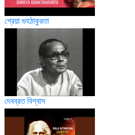
শ্রেয়া গুহঠাকুরতা
দেবব্রত বিশ্বাস