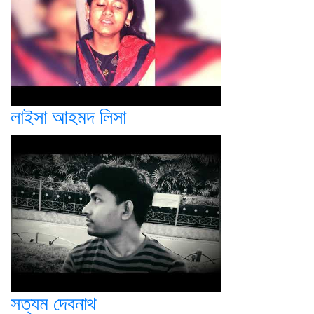
লাইসা আহমদ লিসা
সত্যম দেবনাথ