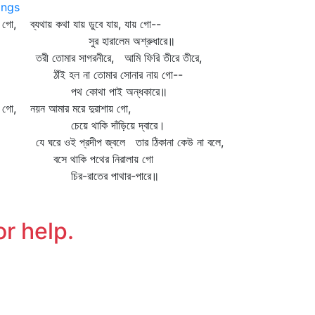
ngs
 গো, ব্যথায় কথা যায় ডুবে যায়, যায় গো--
ুর হারালেম অশ্রুধারে॥
ী তোমার সাগরনীরে, আমি ফিরি তীরে তীরে,
ঁই হল না তোমার সোনার নায় গো--
থ কোথা পাই অন্ধকারে॥
য় গো, নয়ন আমার মরে দুরাশায় গো,
েয়ে থাকি দাঁড়িয়ে দ্বারে।
 ঘরে ওই প্রদীপ জ্বলে তার ঠিকানা কেউ না বলে,
সে থাকি পথের নিরালায় গো
ির-রাতের পাথার-পারে॥
or help.