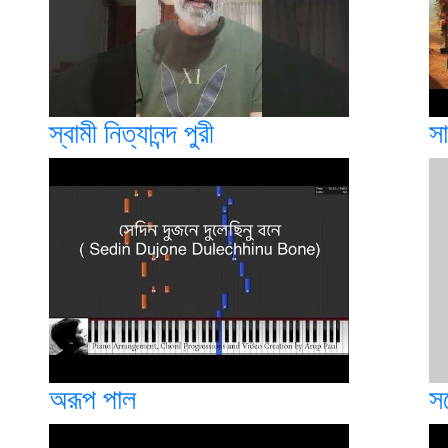
স্বামী নিত্যানন্দ পুরী
স
অরূপ পাল
সত