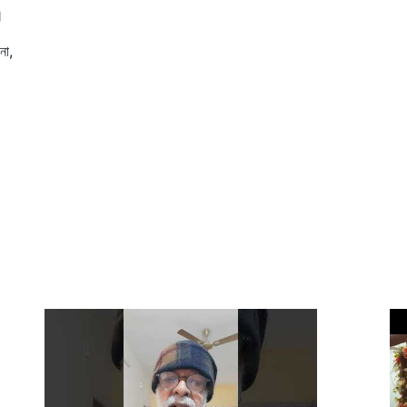
॥
নো,