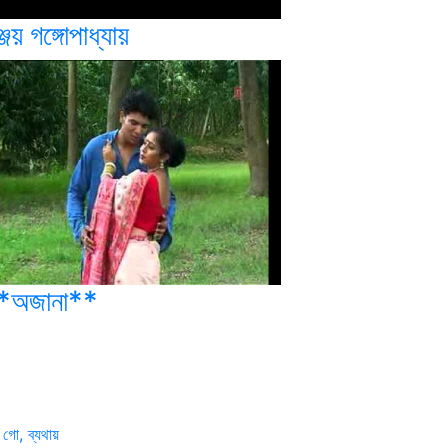
্জয় গঙ্গোপাধ্যায়
*অজানা**
 গো, ব্যথায়