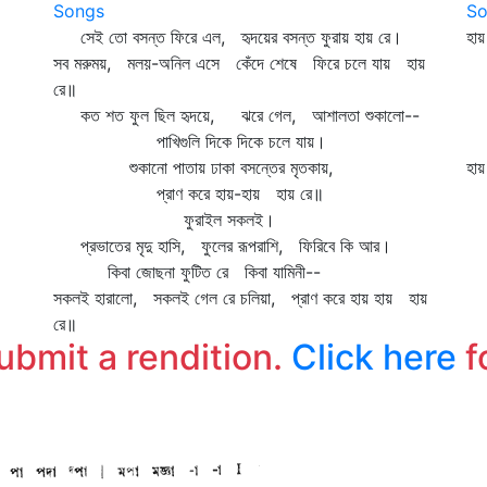
Songs
So
সেই তো বসন্ত ফিরে এল, হৃদয়ের বসন্ত ফুরায় হায় রে।
হায়
সব মরুময়, মলয়-অনিল এসে কেঁদে শেষে ফিরে চলে যায় হায়
স
রে॥
তর
কত শত ফুল ছিল হৃদয়ে, ঝরে গেল, আশালতা শুকালো--
ঠা
পাখিগুলি দিকে দিকে চলে যায়।
প
শুকানো পাতায় ঢাকা বসন্তের মৃতকায়,
হা
প্রাণ করে হায়-হায় হায় রে॥
চ
ফুরাইল সকলই।
যে
প্রভাতের মৃদু হাসি, ফুলের রূপরাশি, ফিরিবে কি আর।
ব
কিবা জোছনা ফুটিত রে কিবা যামিনী--
চ
সকলই হারালো, সকলই গেল রে চলিয়া, প্রাণ করে হায় হায় হায়
রে॥
submit a rendition.
Click here
f