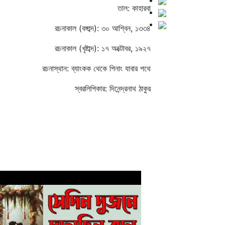
তাল: কাহারবা
রচনাকাল (বঙ্গাব্দ): ৩০ আশ্বিন, ১৩৩৪
রচনাকাল (খৃষ্টাব্দ): ১৭ অক্টোবর, ১৯২৭
রচনাস্থান: ব্যাংকক থেকে পিনাং যাবার পথে
স্বরলিপিকার: দিনেন্দ্রনাথ ঠাকুর