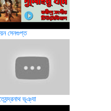
ায়ন সেনগুপ্ত
্যেন্দ্রনাথ ভূঞ্যা