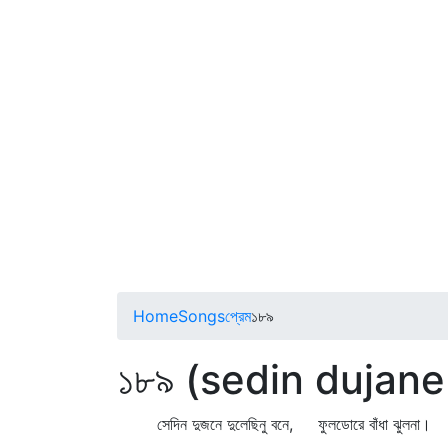
Home
Songs
প্রেম
১৮৯
১৮৯ (sedin dujan
সেদিন দুজনে দুলেছিনু বনে, ফুলডোরে বাঁধা ঝুলনা।