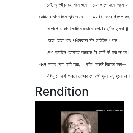
সেই স্মৃতিটুকু কভু খনে খনে যেন জাগে মনে, ভুলো না 
সেদিন বাতাসে ছিল তুমি জানো-- আমারি মনের প্রলাপ জড়া
আকাশে আকাশে আছিল ছড়ানো তোমার হাসির তুলনা ॥
যেতে যেতে পথে পূর্ণিমারাতে চাঁদ উঠেছিল গগনে।
দেখা হয়েছিল তোমাতে আমাতে কী জানি কী মহা লগনে।
এখন আমার বেলা নাহি আর, বহিব একাকী বিরহের ভার--
বাঁধিনু যে রাখী পরানে তোমার সে রাখী খুলো না, খুলো না ॥
Rendition