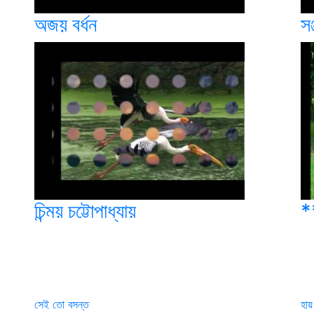
অজয় বর্ধন
সঞ
চিন্ময় চট্টোপাধ্যায়
*
সেই তো বসন্ত
হায়