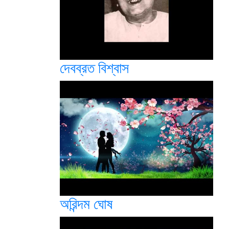
দেবব্রত বিশ্বাস
অরিন্দম ঘোষ