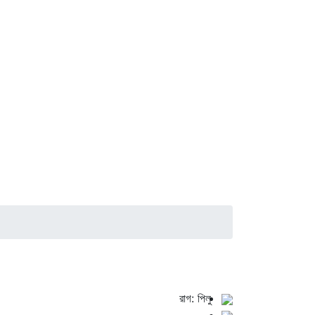
রাগ: পিলু