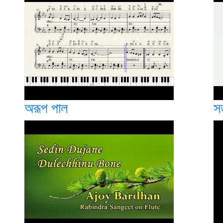
অরূপ পাল
স