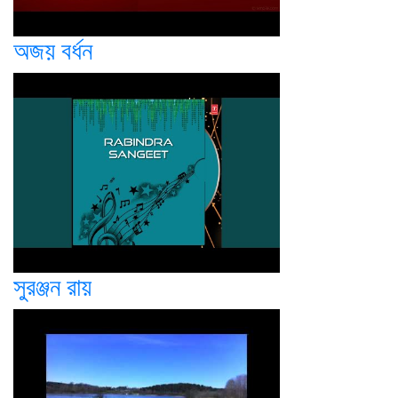
অজয় বর্ধন
সুরঞ্জন রায়