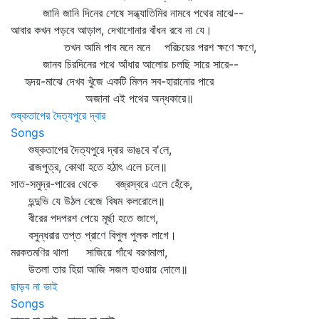
জানি জানি দিনের শেষে সন্ধ্যাতিমির নামবে পথের মাঝে--
আবার কখন পড়বে আড়াল, দেখাশোনার বাঁধন রবে না যে।
তখন আমি পাব মনে মনে পরিচয়ের পরশ ক্ষণে ক্ষণে,
জানব চিরদিনের পথে আঁধার আলোয় চলছি সারে সারে--
হৃদয়-মাঝে দেখব খুঁজে একটি মিলন সব-হারানোর পারে
অজানা এই পথের অন্ধকারে॥
শুষ্কতাপের দৈত্যপুরে দ্বার
Songs
শুষ্কতাপের দৈত্যপুরে দ্বার ভাঙবে ব'লে,
রাজপুত্র, কোথা হতে হঠাৎ এলে চলে॥
সাত-সমুদ্র-পারের থেকে বজ্রস্বরে এলে হেঁকে,
দুন্দুভি যে উঠল বেজে বিষম কলরোলে॥
বীরের পদপরশ পেয়ে মূর্ছা হতে জাগে,
বসুন্ধরার তপ্ত প্রাণে বিপুল পুলক লাগে।
মরকতমণির থালা সাজিয়ে গাঁথে বরণমালা,
উতলা তার হিয়া আজি সজল হাওয়ায় দোলে॥
ছাড়ব না ভাই
Songs