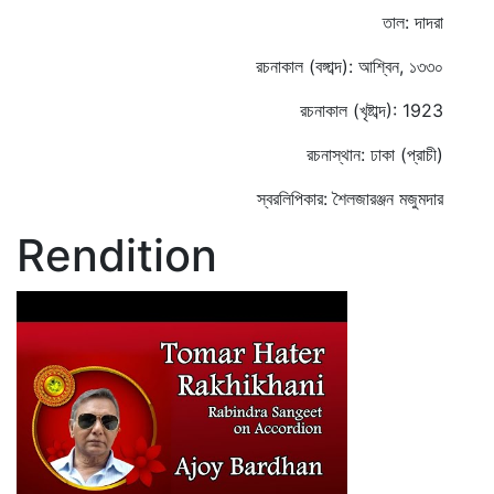
তাল: দাদরা
রচনাকাল (বঙ্গাব্দ): আশ্বিন, ১৩৩০
রচনাকাল (খৃষ্টাব্দ): 1923
রচনাস্থান: ঢাকা (প্রাচী)
স্বরলিপিকার: শৈলজারঞ্জন মজুমদার
Rendition