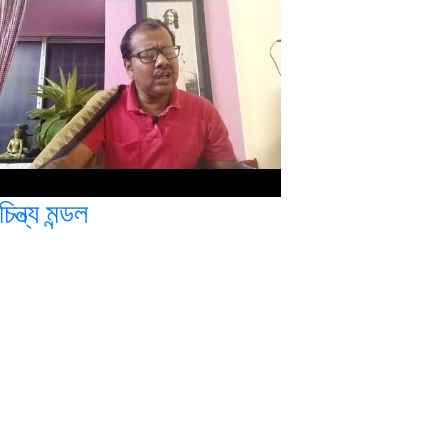
িন্ত্য মন্ডল