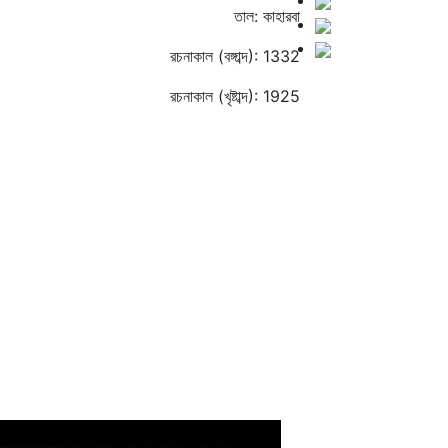
তাল: কাহারবা
রচনাকাল (বঙ্গাব্দ): 1332
রচনাকাল (খৃষ্টাব্দ): 1925