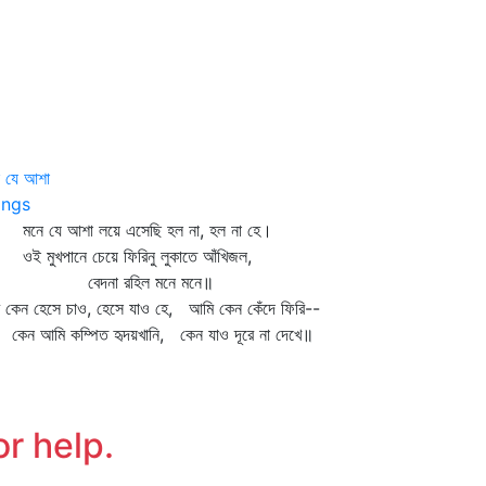
ে যে আশা
ngs
ে যে আশা লয়ে এসেছি হল না, হল না হে।
 মুখপানে চেয়ে ফিরিনু লুকাতে আঁখিজল,
েদনা রহিল মনে মনে॥
ি কেন হেসে চাও, হেসে যাও হে, আমি কেন কেঁদে ফিরি--
ন আমি কম্পিত হৃদয়খানি, কেন যাও দূরে না দেখে॥
or help.