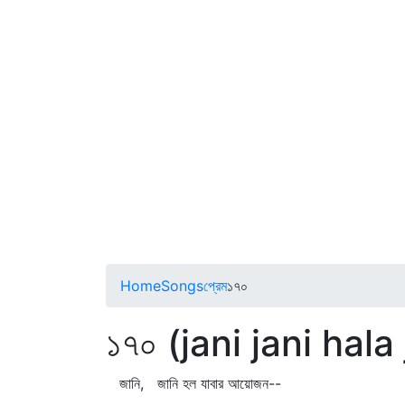
Home
Songs
প্রেম
১৭০
১৭০ (jani jani hala
জানি, জানি হল যাবার আয়োজন--