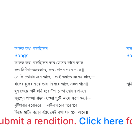
অনেক কথা বলেছিলেম
মন
Songs
So
অনেক কথা বলেছিলেম কবে তোমার কানে কানে
মন
কত নিশীথ-অন্ধকারে, কত গোপন গানে গানে॥
ওই
সে কি তোমার মনে আছে তাই শুধাতে এলেম কাছে--
ব
রাতের বুকের মাঝে তারা মিলিয়ে আছে সকল খানে॥
তুম
ঘুম ভেঙে তাই শুনি যবে দীপ-নেভা মোর বাতায়নে
কে
স্বপ্নে পাওয়া বাদল-হাওয়া ছুটে আসে ক্ষণে ক্ষণে--
বৃষ্টিধারার ঝরোঝরে ঝাউবাগানের মরোমরে
ভিজে মাটির গন্ধে হঠাৎ সেই কথা সব মনে আনে॥
submit a rendition.
Click here
f