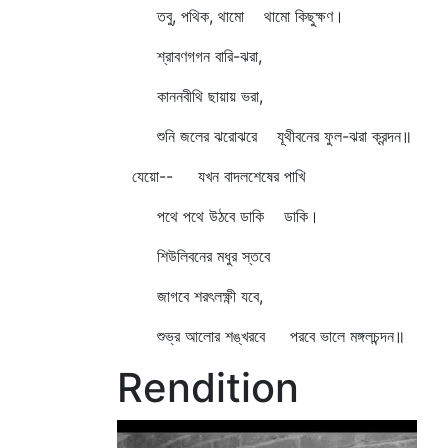
তবু, পথিক, থামো থামো কিছুক্ষণ।
শ্রাবণগগন বারি-ঝরা,
কাননবীথি ছায়ায় ভরা,
শুনি জলের ঝরোঝরে যূথীবনের ফুল-ঝরা ক্রন্দন॥
যেয়ো-- যখন বাদলশেষের পাখি
পথে পথে উঠবে ডাকি ডাকি।
শিউলিবনের মধুর স্তবে
জাগবে শরৎলক্ষ্ণী যবে,
শুভ্র আলোর শঙ্খরবে পরবে ভালে মঙ্গলচন্দন॥
Rendition