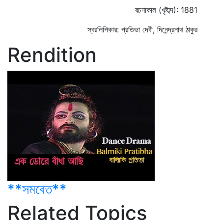
রচনাকাল (খৃষ্টাব্দ): 1881
স্বরলিপিকার: প্রতিভা দেবী, দিনেন্দ্রনাথ ঠাকুর
Rendition
**সমবেত**
Related Topics