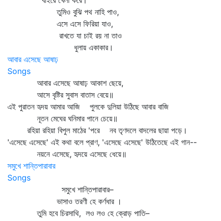
বাইরে খেলা করে।
তুমিও বুঝি পথ নাহি পাও,
এসে এসে ফিরিয়া যাও,
রাখতে যা চাই রয় না তাও
ধুলায় একাকার।
আবার এসেছে আষাঢ়
Songs
আবার এসেছে আষাঢ় আকাশ ছেয়ে,
আসে বৃষ্টির সুবাস বাতাস বেয়ে॥
এই পুরাতন হৃদয় আমার আজি পুলকে দুলিয়া উঠিছে আবার বাজি
নূতন মেঘের ঘনিমার পানে চেয়ে॥
রহিয়া রহিয়া বিপুল মাঠের 'পরে নব তৃণদলে বাদলের ছায়া পড়ে।
'এসেছে এসেছে' এই কথা বলে প্রাণ, 'এসেছে এসেছে' উঠিতেছে এই গান--
নয়নে এসেছে, হৃদয়ে এসেছে ধেয়ে॥
সমুখে শান্তিপারাবার
Songs
সমুখে শান্তিপারাবার–
ভাসাও তরণী হে কর্ণধার ।
তুমি হবে চিরসাথি, লও লও হে ক্রোড় পাতি–