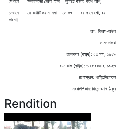
সেখানে মিলনদিনের ভোলা হাসি লুকিয়ে বাজায় করুণ বাঁশি,
সেখানে যে কথাটি হয় না বলা সে কথা রয় কানে গো, রয়
কানে॥
রাগ: বিভাস-বাউল
তাল: দাদরা
রচনাকাল (বঙ্গাব্দ): ২৩ মাঘ, ১৯২৯
রচনাকাল (খৃষ্টাব্দ): ৬ ফেব্রুয়ারি, ১৯২৩
রচনাস্থান: শান্তিনিকেতন
স্বরলিপিকার: দিনেন্দ্রনাথ ঠাকুর
Rendition