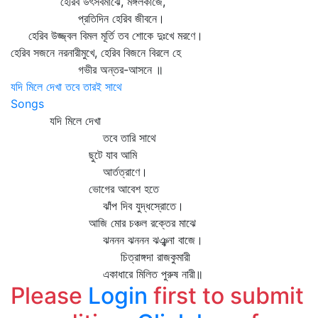
হেরিব উৎসবমাঝে, মঙ্গলকাজে,
প্রতিদিন হেরিব জীবনে।
হেরিব উজ্জ্বল বিমল মূর্তি তব শোকে দুঃখে মরণে।
হেরিব সজনে নরনারীমুখে, হেরিব বিজনে বিরলে হে
গভীর অন্তর-আসনে ॥
যদি মিলে দেখা তবে তারই সাথে
Songs
যদি মিলে দেখা
তবে তারি সাথে
ছুটে যাব আমি
আর্তত্রাণে।
ভোগের আবেশ হতে
ঝাঁপ দিব যুদ্ধস্রোতে।
আজি মোর চঞ্চল রক্তের মাঝে
ঝননন ঝননন ঝঞ্ঝনা বাজে।
চিত্রাঙ্গদা রাজকুমারী
একাধারে মিলিত পুরুষ নারী॥
Please
Login
first to submit