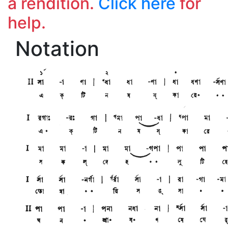
a rendition.
Click here
for
help.
Notation