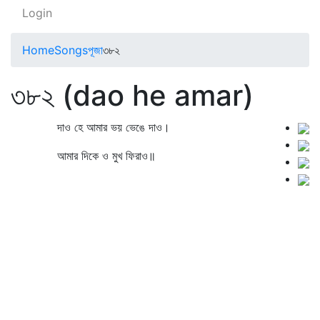
Login
Home
Songs
পূজা
৩৮২
৩৮২ (dao he amar)
দাও হে আমার ভয় ভেঙে দাও।
আমার দিকে ও মুখ ফিরাও॥