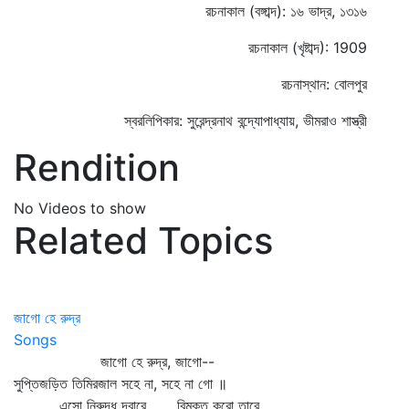
রচনাকাল (বঙ্গাব্দ): ১৬ ভাদ্র, ১৩১৬
রচনাকাল (খৃষ্টাব্দ): 1909
রচনাস্থান: বোলপুর
স্বরলিপিকার: সুরেন্দ্রনাথ বন্দ্যোপাধ্যায়, ভীমরাও শাস্ত্রী
Rendition
No Videos to show
Related Topics
জাগো হে রুদ্র
Songs
জাগো হে রুদ্র, জাগো--
সুপ্তিজড়িত তিমিরজাল সহে না, সহে না গো ॥
এসো নিরুদ্ধ দ্বারে, বিমুক্ত করো তারে,