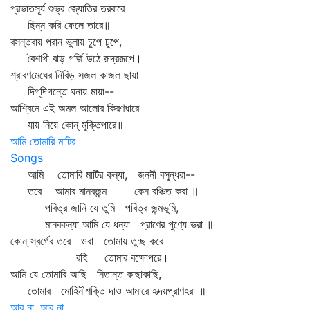
প্রভাতসূর্য শুভ্র জ্যোতির তরবারে
ছিন্ন করি ফেলে তারে॥
বসন্তবায় পরান ভুলায় চুপে চুপে,
বৈশাখী ঝড় গর্জি উঠে রূদ্ররূপে।
শ্রাবণমেঘের নিবিড় সজল কাজল ছায়া
দিগ্‌দিগন্তে ঘনায় মায়া--
আশ্বিনে এই অমল আলোর কিরণধারে
যায় নিয়ে কোন্‌ মুক্তিপারে॥
আমি তোমারি মাটির
Songs
আমি তোমারি মাটির কন্যা, জননী বসুন্ধরা--
তবে আমার মানবজন্ম কেন বঞ্চিত করা ॥
পবিত্র জানি যে তুমি পবিত্র জন্মভূমি,
মানবকন্যা আমি যে ধন্যা প্রাণের পুণ্যে ভরা ॥
কোন্‌ স্বর্গের তরে ওরা তোমায় তুচ্ছ করে
রহি তোমার বক্ষোপরে।
আমি যে তোমারি আছি নিতান্ত কাছাকাছি,
তোমার মোহিনীশক্তি দাও আমারে হৃদয়প্রাণহরা ॥
আর না, আর না