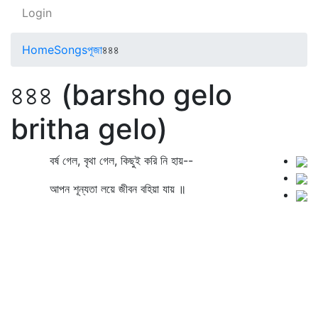
Login
Home
Songs
পূজা
৪৪৪
৪৪৪ (barsho gelo
britha gelo)
বর্ষ গেল, বৃথা গেল, কিছুই করি নি হায়--
আপন শূন্যতা লয়ে জীবন বহিয়া যায় ॥