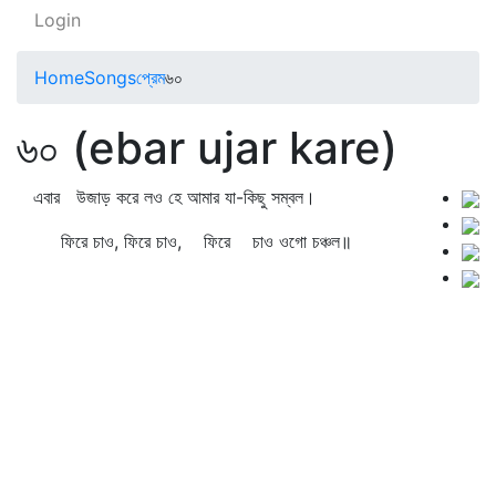
Login
Home
Songs
প্রেম
৬০
৬০ (ebar ujar kare)
এবার উজাড় করে লও হে আমার যা-কিছু সম্বল।
ফিরে চাও, ফিরে চাও, ফিরে চাও ওগো চঞ্চল॥