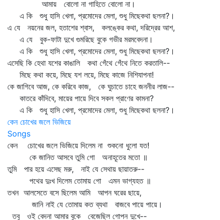
আমায় বোলো না গাহিতে বোলো না।
এ কি শুধু হাসি খেলা, প্রমোদের মেলা, শুধু মিছেকথা ছলনা?।
এ যে নয়নের জল, হতাশের শ্বাস, কলঙ্কের কথা, দরিদ্রের আশ,
এ যে বুক-ফাটা দুখে গুমরিছে বুকে গভীর মরমবেদনা।
এ কি শুধু হাসি খেলা, প্রমোদের মেলা, শুধু মিছেকথা ছলনা?।
এসেছি কি হেথা যশের কাঙালি কথা গেঁথে গেঁথে নিতে করতালি--
মিছে কথা কয়ে, মিছে যশ লয়ে, মিছে কাজে নিশিযাপনা!
কে জাগিবে আজ, কে করিবে কাজ, কে ঘুচাতে চাহে জননীর লাজ--
কাতরে কাঁদিবে, মায়ের পায়ে দিবে সকল প্রাণের কামনা?
এ কি শুধু হাসি খেলা, প্রমোদের মেলা, শুধু মিছেকথা ছলনা?।
কেন চোখের জলে ভিজিয়ে
Songs
কেন চোখের জলে ভিজিয়ে দিলেম না শুকনো ধুলো যত!
কে জানিত আসবে তুমি গো অনাহূতের মতো ॥
তুমি পার হয়ে এসেছ মরু, নাই যে সেথায় ছায়াতরু--
পথের দুঃখ দিলেম তোমায় গো এমন ভাগ্যহত ॥
তখন আলসেতে বসে ছিলেম আমি আপন ঘরের ছায়ে,
জানি নাই যে তোমায় কত ব্যথা বাজবে পায়ে পায়ে।
তবু ওই বেদনা আমার বুকে বেজেছিল গোপন দুখে--