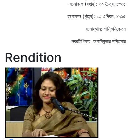
রচনাকাল (বঙ্গাব্দ): ৩০ চৈত্র, ১৩৩১
রচনাকাল (খৃষ্টাব্দ): ১৩ এপ্রিল, ১৯১৫
রচনাস্থান: শান্তিনিকেতন
স্বরলিপিকার: অনাদিকুমার দস্তিদার
Rendition