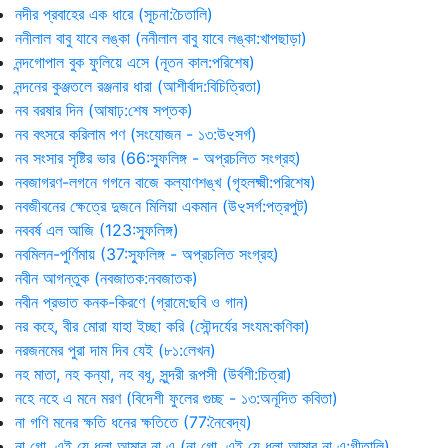
নদীর প্রবাহের এক ধারে (সূচনা:চৈতালি)
ননীলাল বাবু যাবে লঙ্কা (ননীলাল বাবু যাবে লঙ্কা:খাপছাড়া)
নন্দগোপাল বুক ফুলিয়ে এসে (নূতন কাল:পরিশেষ)
নন্দনের কুঞ্জতলে রঞ্জনার ধারা (আশীর্বাদ:বিচিত্রিতা)
নব বরষার দিন (আষাঢ়:শেষ সপ্তক)
নব বৎসরে করিলাম পণ (সংযোজন - ১৩:উৼসর্গ)
নব সংসার সৃষ্টির ভার (66:স্ফুলিঙ্গ - অপ্রচলিত সংগ্রহ)
নবজাগরণ-লগনে গগনে বাজে কল্যাণশঙ্খ (গৃহলক্ষ্মী:পরিশেষ)
নবজীবনের ক্ষেত্রে দুজনে মিলিয়া একমান (উৼসর্গ:পত্রপুট)
নববর্ষ এল আজি (123:স্ফুলিঙ্গ)
নবমিলন-পুর্ণিমায় (37:স্ফুলিঙ্গ - অপ্রচলিত সংগ্রহ)
নবীন আগন্তুক (নবজাতক:নবজাতক)
নবীন প্রভাত কনক-কিরণে (গ্রামে:ছবি ও গান)
নর কহে, বীর মোরা যাহা ইচ্ছা করি (সৌন্দর্যের সংযম:কণিকা)
নরজনমের পুরা দাম দিব যেই (৮১:লেখন)
নহ মাতা, নহ কন্যা, নহ বধূ, সুন্দরী রূপসী (উর্বশী:চিত্রা)
নহে নহে এ মনে মরণ (বিদেশী ফুলের গুচ্ছ - ১৩:অনূদিত কবিতা)
না গণি মনের ক্ষতি ধনের ক্ষতিতে (77:নৈবেদ্য)
না গো, এই যে ধুলা আমার না এ (না গো, এই যে ধুলা আমার না এ:গীতালি)