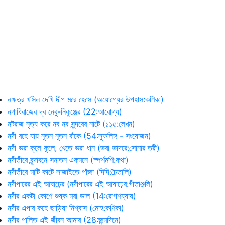
নক্ষত্র খসিল দেখি দীপ মরে হেসে (অযোগ্যের উপহাস:কণিকা)
নগাধিরাজের দূর নেবু-নিকুঞ্জের (22:আরোগ্য)
নটরাজ নৃত্য করে নব নব সুন্দরের নাটে (১১৫:লেখন)
নদী বহে যায় নূতন নূতন বাঁকে (54:স্ফুলিঙ্গ - সংযোজন)
নদী ভরা কূলে কূলে, খেতে ভরা ধান (ভরা ভাদরে:সোনার তরী)
নদীতীরে বৃন্দাবনে সনাতন একমনে (স্পর্শমণি:কথা)
নদীতীরে মাটি কাটে সাজাইতে পাঁজা (দিদি:চৈতালি)
নদীপারের এই আষাঢ়ের (নদীপারের এই আষাঢ়ের:গীতাঞ্জলি)
নদীর একটা কোণে শুষ্ক মরা ডাল (14:রোগশয্যায়)
নদীর এপার কহে ছাড়িয়া নিশ্বাস (মোহ:কণিকা)
নদীর পালিত এই জীবন আমার (28:জন্মদিনে)