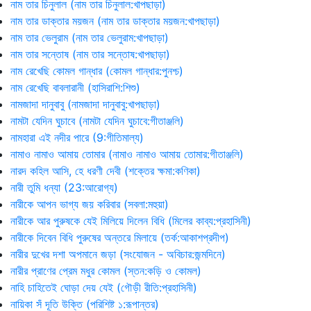
নাম তার চিনুলাল (নাম তার চিনুলাল:খাপছাড়া)
নাম তার ডাক্তার ময়জন (নাম তার ডাক্তার ময়জন:খাপছাড়া)
নাম তার ভেলুরাম (নাম তার ভেলুরাম:খাপছাড়া)
নাম তার সন্তোষ (নাম তার সন্তোষ:খাপছাড়া)
নাম রেখেছি কোমল গান্ধার (কোমল গান্ধার:পুনশ্চ)
নাম রেখেছি বাবলারানী (হাসিরাশি:শিশু)
নামজাদা দানুবাবু (নামজাদা দানুবাবু:খাপছাড়া)
নামটা যেদিন ঘুচাবে (নামটা যেদিন ঘুচাবে:গীতাঞ্জলি)
নামহারা এই নদীর পারে (9:গীতিমাল্য)
নামাও নামাও আমায় তোমার (নামাও নামাও আমায় তোমার:গীতাঞ্জলি)
নারদ কহিল আসি, হে ধরণী দেবী (শক্তের ক্ষমা:কণিকা)
নারী তুমি ধন্যা (23:আরোগ্য)
নারীকে আপন ভাগ্য জয় করিবার (সবলা:মহুয়া)
নারীকে আর পুরুষকে যেই মিলিয়ে দিলেন বিধি (মিলের কাব্য:প্রহাসিনী)
নারীকে দিবেন বিধি পুরুষের অন্তরে মিলায়ে (তর্ক:আকাশপ্রদীপ)
নারীর দুখের দশা অপমানে জড়া (সংযোজন - অবিচার:জন্মদিনে)
নারীর প্রাণের প্রেম মধুর কোমল (স্তন:কড়ি ও কোমল)
নাহি চাহিতেই ঘোড়া দেয় যেই (গৌড়ী রীতি:প্রহাসিনী)
নায়িকা সঁ দূতি উক্তি (পরিশিষ্ট ১:রূপান্তর)