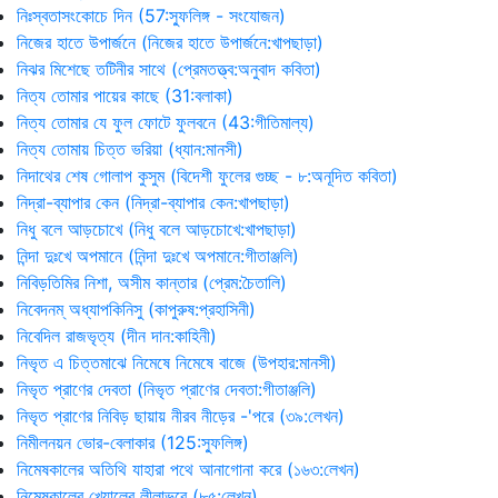
নিঃস্বতাসংকোচে দিন (57:স্ফুলিঙ্গ - সংযোজন)
নিজের হাতে উপার্জনে (নিজের হাতে উপার্জনে:খাপছাড়া)
নিঝর মিশেছে তটিনীর সাথে (প্রেমতত্ত্ব:অনুবাদ কবিতা)
নিত্য তোমার পায়ের কাছে (31:বলাকা)
নিত্য তোমার যে ফুল ফোটে ফুলবনে (43:গীতিমাল্য)
নিত্য তোমায় চিত্ত ভরিয়া (ধ্যান:মানসী)
নিদাথের শেষ গোলাপ কুসুম (বিদেশী ফুলের গুচ্ছ - ৮:অনূদিত কবিতা)
নিদ্রা-ব্যাপার কেন (নিদ্রা-ব্যাপার কেন:খাপছাড়া)
নিধু বলে আড়চোখে (নিধু বলে আড়চোখে:খাপছাড়া)
নিন্দা দুঃখে অপমানে (নিন্দা দুঃখে অপমানে:গীতাঞ্জলি)
নিবিড়তিমির নিশা, অসীম কান্তার (প্রেম:চৈতালি)
নিবেদনম্‌ অধ্যাপকিনিসু (কাপুরুষ:প্রহাসিনী)
নিবেদিল রাজভৃত্য (দীন দান:কাহিনী)
নিভৃত এ চিত্তমাঝে নিমেষে নিমেষে বাজে (উপহার:মানসী)
নিভৃত প্রাণের দেবতা (নিভৃত প্রাণের দেবতা:গীতাঞ্জলি)
নিভৃত প্রাণের নিবিড় ছায়ায় নীরব নীড়ের -'পরে (৩৯:লেখন)
নিমীলনয়ন ভোর-বেলাকার (125:স্ফুলিঙ্গ)
নিমেষকালের অতিথি যাহারা পথে আনাগোনা করে (১৬৩:লেখন)
নিমেষকালের খেয়ালের লীলাভরে (৮৫:লেখন)