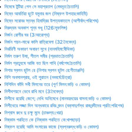
নিমেষে টুটিয়া গেল সে মহাপ্রতাপ (মেঘদূত:চৈতালি)
নিম্নে আবর্তিয়া ছুটে যমুনার জল (নিষ্ফল উপহার:কাহিনী)
নিম্নে সরোবর স্তব্ধ হিমাদ্রির উপত্যকাতলে (আশীর্বাদ:পরিশেষ)
নিরুদ্যম অবকাশ শূন্য শুধু (126:স্ফুলিঙ্গ)
নির্জন রোগীর ঘর (3:আরোগ্য)
নির্জন শয়ন-মাঝে কালি রাত্রিবেলা (32:নৈবেদ্য)
নির্ঝরিণী অকারণ অবারণ সুখে (দানমহিমা:বীথিকা)
নির্মল তরুণ উষা, শীতল সমীর (প্রভাত:চৈতালি)
নির্মল প্রত্যুষে আজি যত ছিল পাখি (বর্ষশেষ:চৈতালি)
নিশার স্বপন ছুটল রে (নিশার স্বপন ছুটল রে:গীতাঞ্জলি)
নিশি অবসানপ্রায়, ওই পুরাতন (নববর্ষে:চিত্রা)
নিশিদিন কাঁদি সখী মিলনের তরে (পূর্ণ মিলন:কড়ি ও কোমল)
নিশীথশয়নে ভেবে রাখি মনে (3:নৈবেদ্য)
নিশীথে রয়েছি জেগে; দেখি অনিমেখে (মানবহৃদয়ের বাসনা:কড়ি ও কোমল)
নিশীথেরে লজ্জা দিল অন্ধকারে রবির বন্দন (বক্‌সাদুর্গস্থ রাজবন্দীদের প্রতি:পরিশেষ)
নিশ্বাস রুধে দু চক্ষু মুদে (চাঞ্চল্য:খেয়া)
নিষ্কাম পরহিতে কে (নিষ্কাম পরহিতে কে:খাপছাড়া)
নিষ্ফল হয়েছি আমি সংসারের কাজে (স্বপ্নরুদ্ধ:কড়ি ও কোমল)