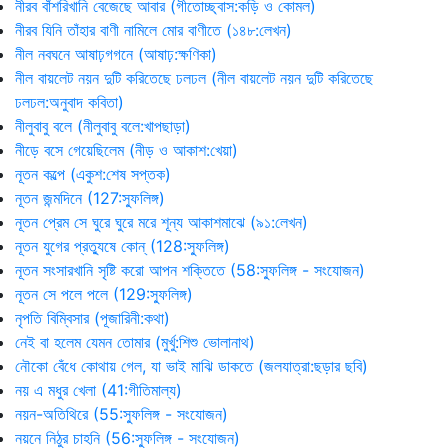
নীরব বাঁশরিখানি বেজেছে আবার (গীতোচ্ছ্বাস:কড়ি ও কোমল)
নীরব যিনি তাঁহার বাণী নামিলে মোর বাণীতে (১৪৮:লেখন)
নীল নবঘনে আষাঢ়গগনে (আষাঢ়:ক্ষণিকা)
নীল বায়লেট নয়ন দুটি করিতেছে ঢলঢল (নীল বায়লেট নয়ন দুটি করিতেছে
ঢলঢল:অনুবাদ কবিতা)
নীলুবাবু বলে (নীলুবাবু বলে:খাপছাড়া)
নীড়ে বসে গেয়েছিলেম (নীড় ও আকাশ:খেয়া)
নূতন কল্পে (একুশ:শেষ সপ্তক)
নূতন জন্মদিনে (127:স্ফুলিঙ্গ)
নূতন প্রেম সে ঘুরে ঘুরে মরে শূন্য আকাশমাঝে (৯১:লেখন)
নূতন যুগের প্রত্যুষে কোন্‌ (128:স্ফুলিঙ্গ)
নূতন সংসারখানি সৃষ্টি করো আপন শক্তিতে (58:স্ফুলিঙ্গ - সংযোজন)
নূতন সে পলে পলে (129:স্ফুলিঙ্গ)
নৃপতি বিম্বিসার (পূজারিনী:কথা)
নেই বা হলেম যেমন তোমার (মুর্খু:শিশু ভোলানাথ)
নৌকো বেঁধে কোথায় গেল, যা ভাই মাঝি ডাকতে (জলযাত্রা:ছড়ার ছবি)
নয় এ মধুর খেলা (41:গীতিমাল্য)
নয়ন-অতিথিরে (55:স্ফুলিঙ্গ - সংযোজন)
নয়নে নিঠুর চাহনি (56:স্ফুলিঙ্গ - সংযোজন)