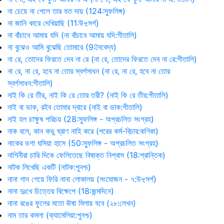
না চেয়ে না পেলে তার যত দায় (124:স্ফুলিঙ্গ)
না জানি কারে দেখিয়াছি (11:উৼসর্গ)
না বাঁচাবে আমায় যদি (না বাঁচাবে আমায় যদি:গীতালি)
না বুঝেও আমি বুঝেছি তোমারে (9:নৈবেদ্য)
না রে, তোদের ফিরতে দেব না রে (না রে, তোদের ফিরতে দেব না রে:গীতালি)
না রে, না রে, হবে না তোর স্বর্গসাধন (না রে, না রে, হবে না তোর
স্বর্গসাধন:গীতালি)
নাই কি রে তীর, নাই কি রে তোর তরী? (নাই কি রে তীর:গীতালি)
নাই বা ডাক, রইব তোমার দ্বারে (নাই বা ডাক:গীতালি)
নাই হল চাক্ষুষ পরিচয় (28:স্ফুলিঙ্গ - অপ্রচলিত সংগ্রহ)
নাক বলে, কান কভু ঘ্রাণ নাহি করে (পরের কর্ম-বিচার:কণিকা)
নাকের ডগা ঘসিয়া হাসে (50:স্ফুলিঙ্গ - অপ্রচলিত সংগ্রহ)
নাগিনীরা চারি দিকে ফেলিতেছে বিষাক্ত নিশ্বাস (18:প্রান্তিক)
নাটক লিখেছি একটি (নাটক:পুনশ্চ)
নানা গান গেয়ে ফিরি নানা লোকালয় (সংযোজন - ৭:উৼসর্গ)
নানা দুঃখে চিত্তের বিক্ষেপে (18:জন্মদিনে)
নানা রঙের ফুলের মতো ঊষা মিলায় যবে (২৮:লেখন)
নাম তার কমলা (ক্যামেলিয়া:পুনশ্চ)