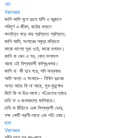
গতি
Verses
জানি আমি সুখে দুঃখে হাসি ও ক্রন্দনে
পরিপূর্ণ এ জীবন, কঠোর বন্ধনে
ক্ষতচিহ্ন পড়ে যায় গ্রন্থিতে গ্রন্থিতে,
জানি আমি, সংসারের সমুদ্র মন্থিতে
কারো ভাগ্যে সুধা ওঠে, কারো হলাহল।
জানি না কেন এ সব, কোন্‌ ফলাফল
আছে এই বিশ্বব্যাপী কর্মশৃঙ্খলার।
জানি না কী হবে পরে, সবি অন্ধকার
আদি অন্ত এ সংসারে-- নিখিল দুঃখের
অন্ত আছে কি না আছে, সুখ-বুভুক্ষের
মিটে কি না চির-আশা। পণ্ডিতের দ্বারে
চাহি না এ জনমরহস্য জানিবারে।
চাহি না ছিঁড়িতে একা বিশ্বব্যাপী ডোর,
লক্ষ কোটি প্রাণী-সাথে এক গতি মোর।
ছায়া
Verses
আঁখি চাহে তব মুখ-পানে,