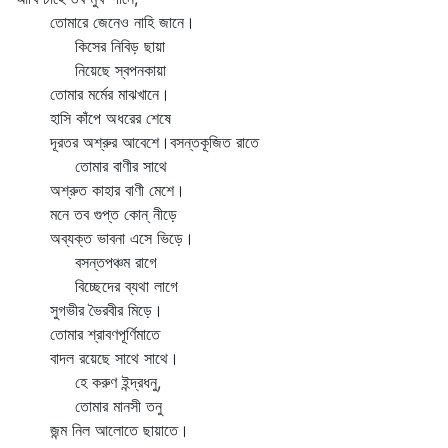
তোমারে জেনেও নাহি জানে।
কিসের নিবিড় ছায়া
নিয়েছে স্বপনকায়া
তোমার মর্মের মাঝখানে।
হাসি কাঁপে অধরের শেষে
দূরতর অশ্রুর আবেশে।বসন্তকূজিত রাতে
তোমার বাণীর সাথে
অশ্রুত কাহার বাণী মেশে।
মনে তব গুপ্ত কোন্‌ নীড়ে
অব্যক্ত ভাবনা এসে ভিড়ে।
বসন্তপঞ্চম রাগে
বিচ্ছেদের ব্যথা লাগে
সুগভীর ভৈরবীর মিড়ে।
তোমার শ্রাবণপূর্ণিমাতে
বাদল রয়েছে সাথে সাথে।
হে করুণ ইন্দ্রধনু,
তোমার মানসী তনু
জন্ম নিল আলোতে ছায়াতে।